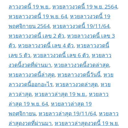
ลาวงวดนี้ 19 พ.ย.
,
หวยลาวงวดนี้ 19 พ.ย. 2564
,
หวยลาวงวดนี้ 19 พ.ย. 64
,
หวยลาวงวดนี้ 19
พฤศจิกายน 2564
,
หวยลาวงวดนี้ 19/11/64
,
หวยลาวงวดนี้ เลข 2 ตัว
,
หวยลาวงวดนี้ เลข 3
ตัว
,
หวยลาวงวดนี้ เลข 4 ตัว
,
หวยลาวงวดนี้
เลข 5 ตัว
,
หวยลาวงวดนี้ เลข 6 ตัว
,
หวยลาว
งวดนี้งวดที่ผ่านมา
,
หวยลาวงวดนี้งวดล่าสุด
,
หวยลาวงวดนี้ล่าสุด
,
หวยลาวงวดนี้วันนี้
,
หวย
ลาวงวดนี้ออกอะไร
,
หวยลาวงวดล่าสุด
,
หวย
ลาวล่าสุด
,
หวยลาวล่าสุด 19 พ.ย.
,
หวยลาว
ล่าสุด 19 พ.ย. 64
,
หวยลาวล่าสุด 19
พฤศจิกายน
,
หวยลาวล่าสุด 19/11/64
,
หวยลาว
ล่าสุดงวดที่ผ่านมา
,
หวยลาวล่าสุดงวดนี้ 19 พ.ย.