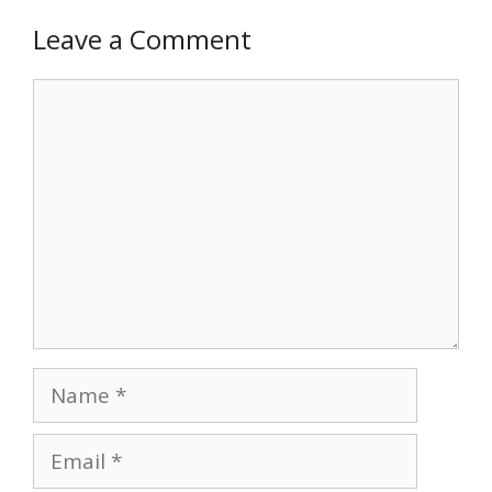
Leave a Comment
Comment
Name
Email