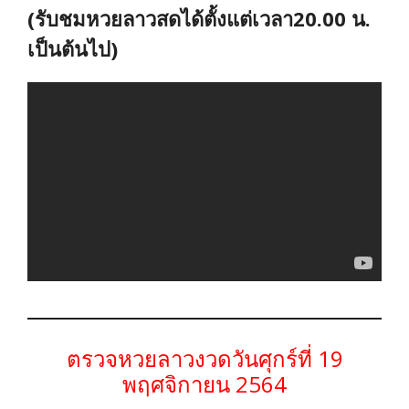
(รับชมหวยลาวสดได้ตั้งแต่เวลา20.00 น.
เป็นต้นไป)
ตรวจหวยลาวงวดวันศุกร์ที่ 19
พฤศจิกายน 2564