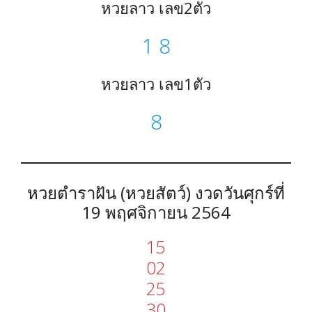
หวยลาว เลข2ตัว
1 8
หวยลาว เลข1ตัว
8
หวยตำราฝัน (หวยสัตว์) งวดวันศุกร์ที่
19 พฤศจิกายน 2564
15
02
25
30