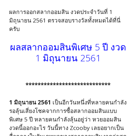
ผลการออกสลากออมสิน งวดประจำวันที่ 1
มิถุนายน 2561 ตรวจสอบรางวัลทั้งหมดได้ที่นี่
ครับ
ผลสลากออมสินพิเศษ 5 ปี งวด
1 มิถุนายน 2561
****************************
1 มิถุนายน 2561
เป็นอีกวันหนึ่งที่หลายคนกำลัง
รอลุ้นเสี่ยงโชคจากการซื้อสลากออมสินแบบ
พิเศษ 5 ปี หลายคนกำลังลุ้นอยู่ว่า หวยออมสิน
งวดนี้ออกอะไร วันนี้ทาง Zcooby เลยอยากเป็น