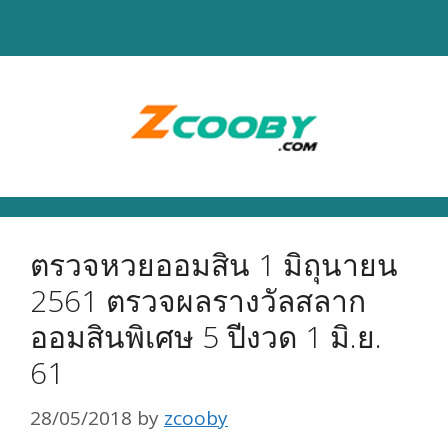
Skip
to
content
ตรวจหวยออมสิน 1 มิถุนายน
2561 ตรวจผลรางวัลสลาก
ออมสินพิเศษ 5 ปีงวด 1 มิ.ย.
61
28/05/2018
by
zcooby