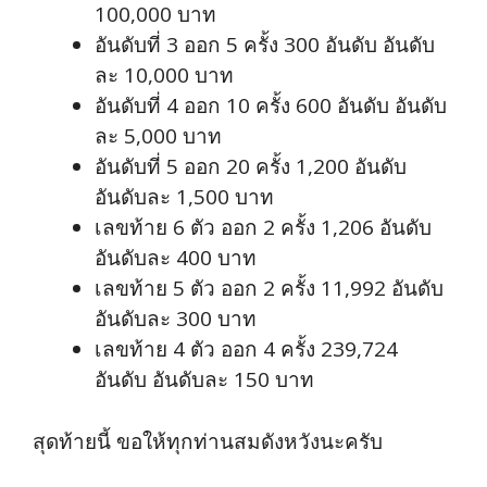
100,000 บาท
อันดับที่ 3 ออก 5 ครั้ง 300 อันดับ อันดับ
ละ 10,000 บาท
อันดับที่ 4 ออก 10 ครั้ง 600 อันดับ อันดับ
ละ 5,000 บาท
อันดับที่ 5 ออก 20 ครั้ง 1,200 อันดับ
อันดับละ 1,500 บาท
เลขท้าย 6 ตัว ออก 2 ครั้ง 1,206 อันดับ
อันดับละ 400 บาท
เลขท้าย 5 ตัว ออก 2 ครั้ง 11,992 อันดับ
อันดับละ 300 บาท
เลขท้าย 4 ตัว ออก 4 ครั้ง 239,724
อันดับ อันดับละ 150 บาท
สุดท้ายนี้ ขอให้ทุกท่านสมดังหวังนะครับ