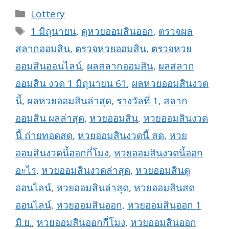
Categories
Lottery
Tags
1 มิถุนายน
,
ดูหวยออมสินออก
,
ตรวจผล
สลากออมสิน
,
ตรวจหวยออมสิน
,
ตรวจหวย
ออมสินออนไลน์
,
ผลสลากออมสิน
,
ผลสลาก
ออมสิน งวด 1 มิถุนายน 61
,
ผลหวยออมสินงวด
นี้
,
ผลหวยออมสินล่าสุด
,
รางวัลที่ 1
,
สลาก
ออมสิน ผลล่าสุด
,
หวยออมสิน
,
หวยออมสินงวด
นี้ ถ่ายทอดสด
,
หวยออมสินงวดนี้ สด
,
หวย
ออมสินงวดนี้ออกกี่โมง
,
หวยออมสินงวดนี้ออก
อะไร
,
หวยออมสินงวดล่าสุด
,
หวยออมสินดู
ออนไลน์
,
หวยออมสินล่าสุด
,
หวยออมสินสด
ออนไลน์
,
หวยออมสินออก
,
หวยออมสินออก 1
มิ.ย.
,
หวยออมสินออกกี่โมง
,
หวยออมสินออก