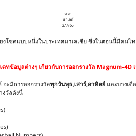
หวย
มาเลย์
2/7/65
ยงโชคแบบหนึ่งในประเทศมาเลเซีย ซึ่งในตอนนี้มีคนไท
เดทข้อมูลต่างๆ เกี่ยวกับการออกรางวัล Magnum-4D เท่
์ จะมีการออกรางวัล
ทุกวันพุธ,เสาร์,อาทิตย์
และบางเดื
วัลดังนี้
es)
es)
erball Numbers)