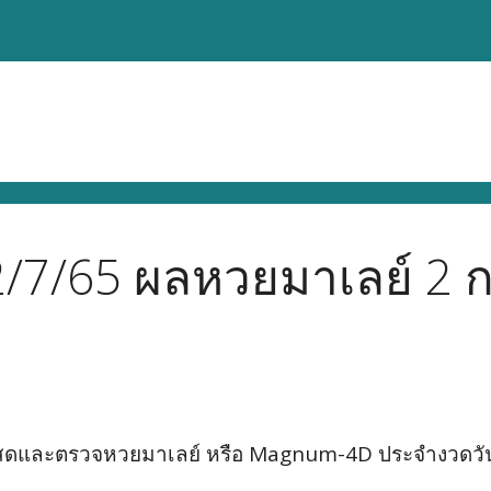
2/7/65 ผลหวยมาเลย์ 2
ดและตรวจหวยมาเลย์ หรือ Magnum-4D ประจำงวดวันที