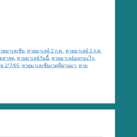
วยมาเลเซีย
,
หวยมาเลย์ 2 ก.ค.
,
หวยมาเลย์ 2 ก.ค.
ดล่าสุด
,
หวยมาเลย์วันนี้
,
หวยมาเลย์ออกอะไร
,
ย 2/7/65
,
หวยมาเลเซียงวดที่ผ่านมา
,
หวย