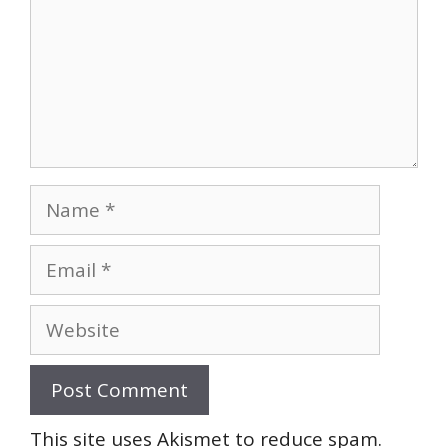
Name
Email
Website
This site uses Akismet to reduce spam.