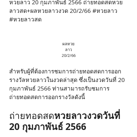
หวยลาว 20 กุมภาพันธ์ 2566 ถ่ายทอดสดหวย
ลาวสด+ผลหวยลาวงวด 20/2/66 #หวยลาว
#หวยลาวสด
ผลหวย
ลาว
20/2/66
สำหรับผู้ที่ต้องการชมการถ่ายทอดสดการออก
รางวัลหวยลาวในงวดล่าสุด ซึ่งเป็นงวดวันที่ 20
กุมภาพันธ์ 2566 ท่านสามารถรับชมการ
ถ่ายทอดสดการออกรางวัลดังนี้
ถ่ายทอดสด
หวยลาวงวดวันที่
20 กุมภาพันธ์ 2566