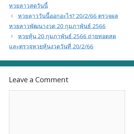
หวยลาวสดวันนี้
หวยลาววันนี้ออกอะไร? 20/2/66 ตรวจผล
หวยลาวพัฒนางวด 20 กุมภาพันธ์ 2566
หวยหุ้น 20 กุมภาพันธ์ 2566 ถ่ายทอดสด
และตรวจหวยหุ้นงวดวันที่ 20/2/66
Leave a Comment
Comment