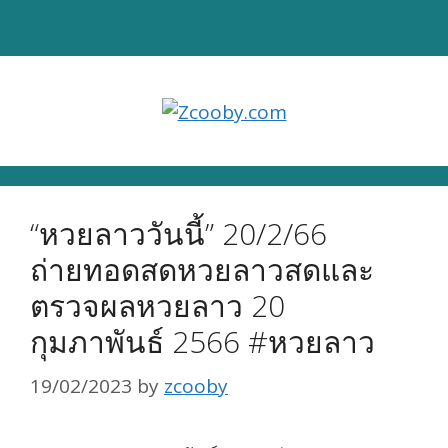
Skip
to
content
“หวยลาววันนี้” 20/2/66
ถ่ายทอดสดหวยลาวสดและ
ตรวจผลหวยลาว 20
กุมภาพันธ์ 2566 #หวยลาว
19/02/2023
by
zcooby