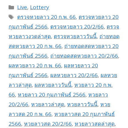
Categories
Live
,
Lottery
Tags
ตรวจหวยลาว 20 ก.พ. 66
,
ตรวจหวยลาว 20
กุมภาพันธ์ 2566
,
ตรวจหวยลาว 20/2/66
,
ตรวจ
หวยลาวงวดล่าสุด
,
ตรวจหวยลาววันนี้
,
ถ่ายทอด
สดหวยลาว 20 ก.พ. 66
,
ถ่ายทอดสดหวยลาว 20
กุมภาพันธ์ 2566
,
ถ่ายทอดสดหวยลาว 20/2/66
,
ผลหวยลาว 20 ก.พ. 66
,
ผลหวยลาว 20
กุมภาพันธ์ 2566
,
ผลหวยลาว 20/2/66
,
ผลหวย
ลาวล่าสุด
,
ผลหวยลาววันนี้
,
หวยลาว 20 ก.พ.
66
,
หวยลาว 20 กุมภาพันธ์ 2566
,
หวยลาว
20/2/66
,
หวยลาวล่าสุด
,
หวยลาววันนี้
,
หวย
ลาวสด 20 ก.พ. 66
,
หวยลาวสด 20 กุมภาพันธ์
2566
,
หวยลาวสด 20/2/66
,
หวยลาวสดล่าสุด
,