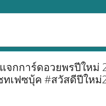
แจกการ์ดอวยพรปีใหม่ 20
ทเฟซบุ้ค #สวัสดีปีใหม่