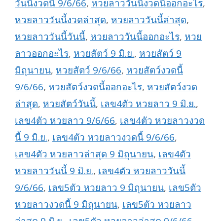
วันนี้งวดนี้ 9/6/66
,
หวยลาววันนี้งวดนี้ออกอะไร
,
หวยลาววันนี้งวดล่าสุด
,
หวยลาววันนี้ล่าสุด
,
หวยลาววันนี้วันนี้
,
หวยลาววันนี้ออกอะไร
,
หวย
ลาวออกอะไร
,
หวยสัตว์ 9 มิ.ย.
,
หวยสัตว์ 9
มิถุนายน
,
หวยสัตว์ 9/6/66
,
หวยสัตว์งวดนี้
9/6/66
,
หวยสัตว์งวดนี้ออกอะไร
,
หวยสัตว์งวด
ล่าสุด
,
หวยสัตว์วันนี้
,
เลข4ตัว หวยลาว 9 มิ.ย.
,
เลข4ตัว หวยลาว 9/6/66
,
เลข4ตัว หวยลาวงวด
นี้ 9 มิ.ย.
,
เลข4ตัว หวยลาวงวดนี้ 9/6/66
,
เลข4ตัว หวยลาวล่าสุด 9 มิถุนายน
,
เลข4ตัว
หวยลาววันนี้ 9 มิ.ย.
,
เลข4ตัว หวยลาววันนี้
9/6/66
,
เลข5ตัว หวยลาว 9 มิถุนายน
,
เลข5ตัว
หวยลาวงวดนี้ 9 มิถุนายน
,
เลข5ตัว หวยลาว