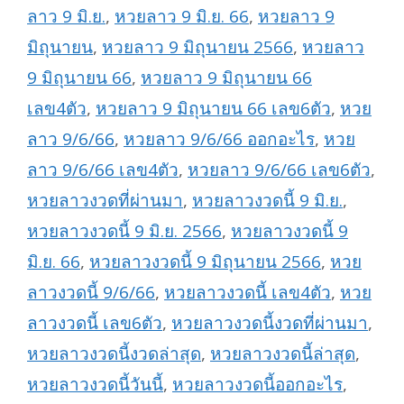
ลาว 9 มิ.ย.
,
หวยลาว 9 มิ.ย. 66
,
หวยลาว 9
มิถุนายน
,
หวยลาว 9 มิถุนายน 2566
,
หวยลาว
9 มิถุนายน 66
,
หวยลาว 9 มิถุนายน 66
เลข4ตัว
,
หวยลาว 9 มิถุนายน 66 เลข6ตัว
,
หวย
ลาว 9/6/66
,
หวยลาว 9/6/66 ออกอะไร
,
หวย
ลาว 9/6/66 เลข4ตัว
,
หวยลาว 9/6/66 เลข6ตัว
,
หวยลาวงวดที่ผ่านมา
,
หวยลาวงวดนี้ 9 มิ.ย.
,
หวยลาวงวดนี้ 9 มิ.ย. 2566
,
หวยลาวงวดนี้ 9
มิ.ย. 66
,
หวยลาวงวดนี้ 9 มิถุนายน 2566
,
หวย
ลาวงวดนี้ 9/6/66
,
หวยลาวงวดนี้ เลข4ตัว
,
หวย
ลาวงวดนี้ เลข6ตัว
,
หวยลาวงวดนี้งวดที่ผ่านมา
,
หวยลาวงวดนี้งวดล่าสุด
,
หวยลาวงวดนี้ล่าสุด
,
หวยลาวงวดนี้วันนี้
,
หวยลาวงวดนี้ออกอะไร
,