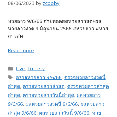
08/06/2023
by
zcooby
หวยลาว 9/6/66 ถ่ายทอดสดหวยลาวสด+ผล
หวยลาวงวด 9 มิถุนายน 2566 #หวยลาว #หวย
ลาวสด
Read more
Categories
Live
,
Lottery
Tags
ตรวจหวยลาว 9/6/66
,
ตรวจหวยลาวงวดนี้
ล่าสุด
,
ตรวจหวยลาวล่าสุด
,
ตรวจหวยลาวล่าสุด
ล่าสุด
,
ตรวจหวยลาววันนี้ล่าสุด
,
ผลหวยลาว
9/6/66
,
ผลหวยลาวงวดนี้ 9/6/66
,
ผลหวยลาว
ล่าสุด 9/6/66
,
ผลหวยลาววันนี้ 9/6/66
,
หวย