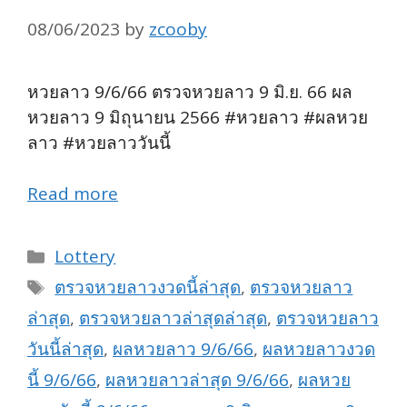
08/06/2023
by
zcooby
หวยลาว 9/6/66 ตรวจหวยลาว 9 มิ.ย. 66 ผล
หวยลาว 9 มิถุนายน 2566 #หวยลาว #ผลหวย
ลาว #หวยลาววันนี้
Read more
Categories
Lottery
Tags
ตรวจหวยลาวงวดนี้ล่าสุด
,
ตรวจหวยลาว
ล่าสุด
,
ตรวจหวยลาวล่าสุดล่าสุด
,
ตรวจหวยลาว
วันนี้ล่าสุด
,
ผลหวยลาว 9/6/66
,
ผลหวยลาวงวด
นี้ 9/6/66
,
ผลหวยลาวล่าสุด 9/6/66
,
ผลหวย