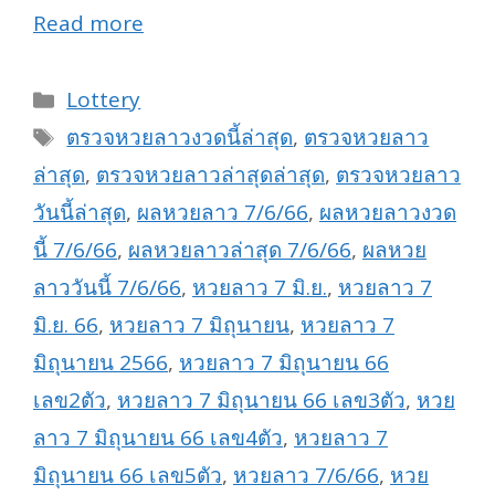
Read more
Categories
Lottery
Tags
ตรวจหวยลาวงวดนี้ล่าสุด
,
ตรวจหวยลาว
ล่าสุด
,
ตรวจหวยลาวล่าสุดล่าสุด
,
ตรวจหวยลาว
วันนี้ล่าสุด
,
ผลหวยลาว 7/6/66
,
ผลหวยลาวงวด
นี้ 7/6/66
,
ผลหวยลาวล่าสุด 7/6/66
,
ผลหวย
ลาววันนี้ 7/6/66
,
หวยลาว 7 มิ.ย.
,
หวยลาว 7
มิ.ย. 66
,
หวยลาว 7 มิถุนายน
,
หวยลาว 7
มิถุนายน 2566
,
หวยลาว 7 มิถุนายน 66
เลข2ตัว
,
หวยลาว 7 มิถุนายน 66 เลข3ตัว
,
หวย
ลาว 7 มิถุนายน 66 เลข4ตัว
,
หวยลาว 7
มิถุนายน 66 เลข5ตัว
,
หวยลาว 7/6/66
,
หวย