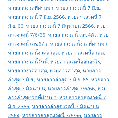
หวยลาวงวดที่ผ่านมา
,
หวยลาวงวดนี้ 7 มิ.ย.
,
หวยลาวงวดนี้ 7 มิ.ย. 2566
,
หวยลาวงวดนี้ 7
มิ.ย. 66
,
หวยลาวงวดนี้ 7 มิถุนายน 2566
,
หวย
ลาวงวดนี้ 7/6/66
,
หวยลาวงวดนี้ เลข4ตัว
,
หวย
ลาวงวดนี้ เลข6ตัว
,
หวยลาวงวดนี้งวดที่ผ่านมา
,
หวยลาวงวดนี้งวดล่าสุด
,
หวยลาวงวดนี้ล่าสุด
,
หวยลาวงวดนี้วันนี้
,
หวยลาวงวดนี้ออกอะไร
,
หวยลาวงวดล่าสุด
,
หวยลาวล่าสุด
,
หวยลาว
ล่าสุด 7 มิ.ย.
,
หวยลาวล่าสุด 7 มิ.ย. 66
,
หวยลาว
ล่าสุด 7 มิถุนายน
,
หวยลาวล่าสุด 7/6/66
,
หวย
ลาวล่าสุดงวดที่ผ่านมา
,
หวยลาวล่าสุดงวดนี้ 7
มิ.ย. 2566
,
หวยลาวล่าสุดงวดนี้ 7 มิถุนายน
2564
,
หวยลาวล่าสุดงวดนี้ 7/6/66
,
หวยลาว