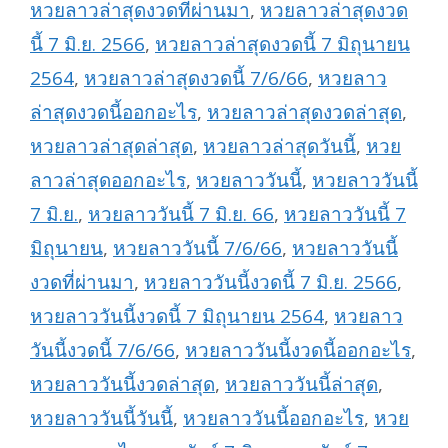
หวยลาวล่าสุดงวดที่ผ่านมา
,
หวยลาวล่าสุดงวด
นี้ 7 มิ.ย. 2566
,
หวยลาวล่าสุดงวดนี้ 7 มิถุนายน
2564
,
หวยลาวล่าสุดงวดนี้ 7/6/66
,
หวยลาว
ล่าสุดงวดนี้ออกอะไร
,
หวยลาวล่าสุดงวดล่าสุด
,
หวยลาวล่าสุดล่าสุด
,
หวยลาวล่าสุดวันนี้
,
หวย
ลาวล่าสุดออกอะไร
,
หวยลาววันนี้
,
หวยลาววันนี้
7 มิ.ย.
,
หวยลาววันนี้ 7 มิ.ย. 66
,
หวยลาววันนี้ 7
มิถุนายน
,
หวยลาววันนี้ 7/6/66
,
หวยลาววันนี้
งวดที่ผ่านมา
,
หวยลาววันนี้งวดนี้ 7 มิ.ย. 2566
,
หวยลาววันนี้งวดนี้ 7 มิถุนายน 2564
,
หวยลาว
วันนี้งวดนี้ 7/6/66
,
หวยลาววันนี้งวดนี้ออกอะไร
,
หวยลาววันนี้งวดล่าสุด
,
หวยลาววันนี้ล่าสุด
,
หวยลาววันนี้วันนี้
,
หวยลาววันนี้ออกอะไร
,
หวย