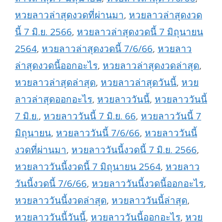
หวยลาวล่าสุดงวดที่ผ่านมา
,
หวยลาวล่าสุดงวด
นี้ 7 มิ.ย. 2566
,
หวยลาวล่าสุดงวดนี้ 7 มิถุนายน
2564
,
หวยลาวล่าสุดงวดนี้ 7/6/66
,
หวยลาว
ล่าสุดงวดนี้ออกอะไร
,
หวยลาวล่าสุดงวดล่าสุด
,
หวยลาวล่าสุดล่าสุด
,
หวยลาวล่าสุดวันนี้
,
หวย
ลาวล่าสุดออกอะไร
,
หวยลาววันนี้
,
หวยลาววันนี้
7 มิ.ย.
,
หวยลาววันนี้ 7 มิ.ย. 66
,
หวยลาววันนี้ 7
มิถุนายน
,
หวยลาววันนี้ 7/6/66
,
หวยลาววันนี้
งวดที่ผ่านมา
,
หวยลาววันนี้งวดนี้ 7 มิ.ย. 2566
,
หวยลาววันนี้งวดนี้ 7 มิถุนายน 2564
,
หวยลาว
วันนี้งวดนี้ 7/6/66
,
หวยลาววันนี้งวดนี้ออกอะไร
,
หวยลาววันนี้งวดล่าสุด
,
หวยลาววันนี้ล่าสุด
,
หวยลาววันนี้วันนี้
,
หวยลาววันนี้ออกอะไร
,
หวย