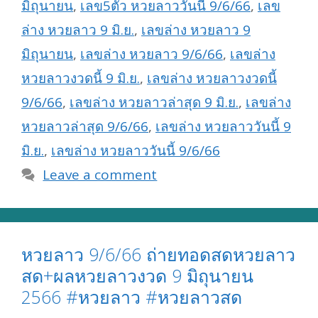
มิถุนายน
,
เลข5ตัว หวยลาววันนี้ 9/6/66
,
เลข
ล่าง หวยลาว 9 มิ.ย.
,
เลขล่าง หวยลาว 9
มิถุนายน
,
เลขล่าง หวยลาว 9/6/66
,
เลขล่าง
หวยลาวงวดนี้ 9 มิ.ย.
,
เลขล่าง หวยลาวงวดนี้
9/6/66
,
เลขล่าง หวยลาวล่าสุด 9 มิ.ย.
,
เลขล่าง
หวยลาวล่าสุด 9/6/66
,
เลขล่าง หวยลาววันนี้ 9
มิ.ย.
,
เลขล่าง หวยลาววันนี้ 9/6/66
Leave a comment
หวยลาว 9/6/66 ถ่ายทอดสดหวยลาว
สด+ผลหวยลาวงวด 9 มิถุนายน
2566 #หวยลาว #หวยลาวสด