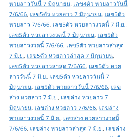
หวยลาววันนี้ 7 มิถุนายน
,
เลข4ตัว หวยลาววันนี้
7/6/66
,
เลข5ตัว หวยลาว 7 มิถุนายน
,
เลข5ตัว
หวยลาว 7/6/66
,
เลข5ตัว หวยลาวงวดนี้ 7 มิ.ย.
,
เลข5ตัว หวยลาวงวดนี้ 7 มิถุนายน
,
เลข5ตัว
หวยลาวงวดนี้ 7/6/66
,
เลข5ตัว หวยลาวล่าสุด
7 มิ.ย.
,
เลข5ตัว หวยลาวล่าสุด 7 มิถุนายน
,
เลข5ตัว หวยลาวล่าสุด 7/6/66
,
เลข5ตัว หวย
ลาววันนี้ 7 มิ.ย.
,
เลข5ตัว หวยลาววันนี้ 7
มิถุนายน
,
เลข5ตัว หวยลาววันนี้ 7/6/66
,
เลข
ล่าง หวยลาว 7 มิ.ย.
,
เลขล่าง หวยลาว 7
มิถุนายน
,
เลขล่าง หวยลาว 7/6/66
,
เลขล่าง
หวยลาวงวดนี้ 7 มิ.ย.
,
เลขล่าง หวยลาวงวดนี้
7/6/66
,
เลขล่าง หวยลาวล่าสุด 7 มิ.ย.
,
เลขล่าง