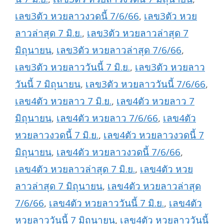
เลข3ตัว หวยลาวงวดนี้ 7/6/66
,
เลข3ตัว หวย
ลาวล่าสุด 7 มิ.ย.
,
เลข3ตัว หวยลาวล่าสุด 7
มิถุนายน
,
เลข3ตัว หวยลาวล่าสุด 7/6/66
,
เลข3ตัว หวยลาววันนี้ 7 มิ.ย.
,
เลข3ตัว หวยลาว
วันนี้ 7 มิถุนายน
,
เลข3ตัว หวยลาววันนี้ 7/6/66
,
เลข4ตัว หวยลาว 7 มิ.ย.
,
เลข4ตัว หวยลาว 7
มิถุนายน
,
เลข4ตัว หวยลาว 7/6/66
,
เลข4ตัว
หวยลาวงวดนี้ 7 มิ.ย.
,
เลข4ตัว หวยลาวงวดนี้ 7
มิถุนายน
,
เลข4ตัว หวยลาวงวดนี้ 7/6/66
,
เลข4ตัว หวยลาวล่าสุด 7 มิ.ย.
,
เลข4ตัว หวย
ลาวล่าสุด 7 มิถุนายน
,
เลข4ตัว หวยลาวล่าสุด
7/6/66
,
เลข4ตัว หวยลาววันนี้ 7 มิ.ย.
,
เลข4ตัว
หวยลาววันนี้ 7 มิถุนายน
,
เลข4ตัว หวยลาววันนี้