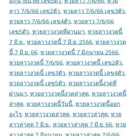
มิถุนายน 66 เลข5ตัว
,
หวยลาว 7/6/66
,
หวย
ลาว 7/6/66 เลข2ตัว
,
หวยลาว 7/6/66 เลข3ตัว
,
หวยลาว 7/6/66 เลข4ตัว
,
หวยลาว 7/6/66
เลข5ตัว
,
หวยลาวงวดที่ผ่านมา
,
หวยลาวงวดนี้
7 มิ.ย.
,
หวยลาวงวดนี้ 7 มิ.ย. 2566
,
หวยลาวงวด
นี้ 7 มิ.ย. 66
,
หวยลาวงวดนี้ 7 มิถุนายน 2566
,
หวยลาวงวดนี้ 7/6/66
,
หวยลาวงวดนี้ เลข2ตัว
,
หวยลาวงวดนี้ เลข3ตัว
,
หวยลาวงวดนี้ เลข4ตัว
,
หวยลาวงวดนี้ เลข5ตัว
,
หวยลาวงวดนี้งวดที่
ผ่านมา
,
หวยลาวงวดนี้งวดล่าสุด
,
หวยลาวงวดนี้
ล่าสุด
,
หวยลาวงวดนี้วันนี้
,
หวยลาวงวดนี้ออก
อะไร
,
หวยลาวงวดล่าสุด
,
หวยลาวล่าสุด
,
หวย
ลาวล่าสุด 7 มิ.ย.
,
หวยลาวล่าสุด 7 มิ.ย. 66
,
หวย
ลาวล่าสุด 7 มิถุนายน
,
หวยลาวล่าสุด 7/6/66
,