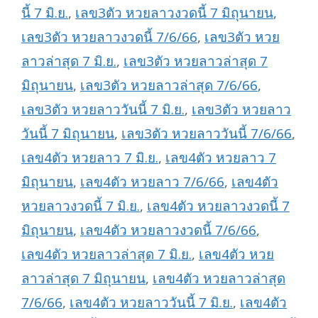
นี้ 7 มิ.ย.
,
เลข3ตัว หวยลาวงวดนี้ 7 มิถุนายน
,
เลข3ตัว หวยลาวงวดนี้ 7/6/66
,
เลข3ตัว หวย
ลาวล่าสุด 7 มิ.ย.
,
เลข3ตัว หวยลาวล่าสุด 7
มิถุนายน
,
เลข3ตัว หวยลาวล่าสุด 7/6/66
,
เลข3ตัว หวยลาววันนี้ 7 มิ.ย.
,
เลข3ตัว หวยลาว
วันนี้ 7 มิถุนายน
,
เลข3ตัว หวยลาววันนี้ 7/6/66
,
เลข4ตัว หวยลาว 7 มิ.ย.
,
เลข4ตัว หวยลาว 7
มิถุนายน
,
เลข4ตัว หวยลาว 7/6/66
,
เลข4ตัว
หวยลาวงวดนี้ 7 มิ.ย.
,
เลข4ตัว หวยลาวงวดนี้ 7
มิถุนายน
,
เลข4ตัว หวยลาวงวดนี้ 7/6/66
,
เลข4ตัว หวยลาวล่าสุด 7 มิ.ย.
,
เลข4ตัว หวย
ลาวล่าสุด 7 มิถุนายน
,
เลข4ตัว หวยลาวล่าสุด
7/6/66
,
เลข4ตัว หวยลาววันนี้ 7 มิ.ย.
,
เลข4ตัว