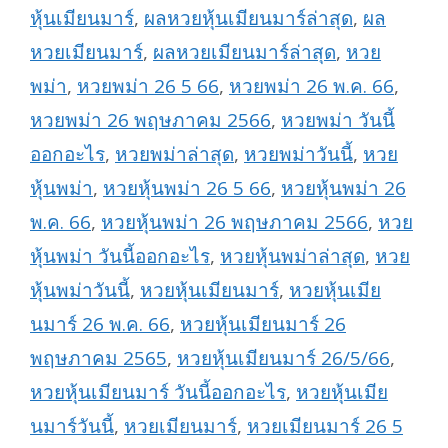
หุ้นเมียนมาร์
,
ผลหวยหุ้นเมียนมาร์ล่าสุด
,
ผล
หวยเมียนมาร์
,
ผลหวยเมียนมาร์ล่าสุด
,
หวย
พม่า
,
หวยพม่า 26 5 66
,
หวยพม่า 26 พ.ค. 66
,
หวยพม่า 26 พฤษภาคม 2566
,
หวยพม่า วันนี้
ออกอะไร
,
หวยพม่าล่าสุด
,
หวยพม่าวันนี้
,
หวย
หุ้นพม่า
,
หวยหุ้นพม่า 26 5 66
,
หวยหุ้นพม่า 26
พ.ค. 66
,
หวยหุ้นพม่า 26 พฤษภาคม 2566
,
หวย
หุ้นพม่า วันนี้ออกอะไร
,
หวยหุ้นพม่าล่าสุด
,
หวย
หุ้นพม่าวันนี้
,
หวยหุ้นเมียนมาร์
,
หวยหุ้นเมีย
นมาร์ 26 พ.ค. 66
,
หวยหุ้นเมียนมาร์ 26
พฤษภาคม 2565
,
หวยหุ้นเมียนมาร์ 26/5/66
,
หวยหุ้นเมียนมาร์ วันนี้ออกอะไร
,
หวยหุ้นเมีย
นมาร์วันนี้
,
หวยเมียนมาร์
,
หวยเมียนมาร์ 26 5