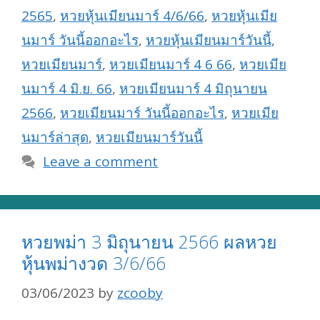
2565
,
หวยหุ้นเมียนมาร์ 4/6/66
,
หวยหุ้นเมีย
นมาร์ วันนี้ออกอะไร
,
หวยหุ้นเมียนมาร์วันนี้
,
หวยเมียนมาร์
,
หวยเมียนมาร์ 4 6 66
,
หวยเมีย
นมาร์ 4 มิ.ย. 66
,
หวยเมียนมาร์ 4 มิถุนายน
2566
,
หวยเมียนมาร์ วันนี้ออกอะไร
,
หวยเมีย
นมาร์ล่าสุด
,
หวยเมียนมาร์วันนี้
Leave a comment
หวยพม่า 3 มิถุนายน 2566 ผลหวย
หุ้นพม่างวด 3/6/66
03/06/2023
by
zcooby