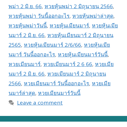
พม่า 2 มิ.ย. 66
,
หวยหุ้นพม่า 2 มิถุนายน 2566
,
หวยหุ้นพม่า วันนี้ออกอะไร
,
หวยหุ้นพม่าล่าสุด
,
หวยหุ้นพม่าวันนี้
,
หวยหุ้นเมียนมาร์
,
หวยหุ้นเมีย
นมาร์ 2 มิ.ย. 66
,
หวยหุ้นเมียนมาร์ 2 มิถุนายน
2565
,
หวยหุ้นเมียนมาร์ 2/6/66
,
หวยหุ้นเมีย
นมาร์ วันนี้ออกอะไร
,
หวยหุ้นเมียนมาร์วันนี้
,
หวยเมียนมาร์
,
หวยเมียนมาร์ 2 6 66
,
หวยเมีย
นมาร์ 2 มิ.ย. 66
,
หวยเมียนมาร์ 2 มิถุนายน
2566
,
หวยเมียนมาร์ วันนี้ออกอะไร
,
หวยเมีย
นมาร์ล่าสุด
,
หวยเมียนมาร์วันนี้
Leave a comment