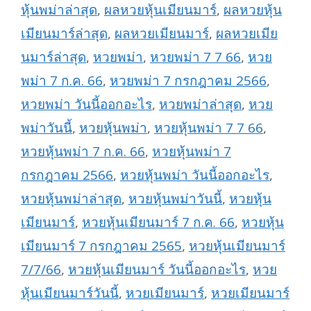
หุ้นพม่าล่าสุด
,
ผลหวยหุ้นเมียนมาร์
,
ผลหวยหุ้น
เมียนมาร์ล่าสุด
,
ผลหวยเมียนมาร์
,
ผลหวยเมีย
นมาร์ล่าสุด
,
หวยพม่า
,
หวยพม่า 7 7 66
,
หวย
พม่า 7 ก.ค. 66
,
หวยพม่า 7 กรกฎาคม 2566
,
หวยพม่า วันนี้ออกอะไร
,
หวยพม่าล่าสุด
,
หวย
พม่าวันนี้
,
หวยหุ้นพม่า
,
หวยหุ้นพม่า 7 7 66
,
หวยหุ้นพม่า 7 ก.ค. 66
,
หวยหุ้นพม่า 7
กรกฎาคม 2566
,
หวยหุ้นพม่า วันนี้ออกอะไร
,
หวยหุ้นพม่าล่าสุด
,
หวยหุ้นพม่าวันนี้
,
หวยหุ้น
เมียนมาร์
,
หวยหุ้นเมียนมาร์ 7 ก.ค. 66
,
หวยหุ้น
เมียนมาร์ 7 กรกฎาคม 2565
,
หวยหุ้นเมียนมาร์
7/7/66
,
หวยหุ้นเมียนมาร์ วันนี้ออกอะไร
,
หวย
หุ้นเมียนมาร์วันนี้
,
หวยเมียนมาร์
,
หวยเมียนมาร์