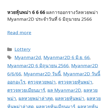
หวยหุ้นพม่า 6 6 66
ผลการออกรางวัลหวยพม่า
Myanmar2D ประจำวันที่ 6 มิถุนายน 2566
Read more
Categories
Lottery
Tags
Myanmar2d
,
Myanmar2D 6 มิ.ย. 66
,
Myanmar2D 6 มิถุนายน 2566
,
Myanmar2D
6/6/66
,
Myanmar2D วันนี้
,
Myanmar2D วันนี้
ออกอะไร
,
ตรวจหวยพม่า
,
ตรวจหวยหุ้นพม่า
,
ตรวจหวยเมียนมาร์
,
ผล Myanmar2D
,
ผลหวย
พม่า
,
ผลหวยพม่าล่าสุด
,
ผลหวยหุ้นพม่า
,
ผลหวย
หุ้นพม่าล่าสุด
,
ผลหวยหุ้นเมียนมาร์
,
ผลหวยหุ้น