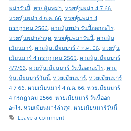
พม่าวันนี้
,
หวยหุ้นพม่า
,
หวยหุ้นพม่า 4 7 66
,
หวยหุ้นพม่า 4 ก.ค. 66
,
หวยหุ้นพม่า 4
กรกฎาคม 2566
,
หวยหุ้นพม่า วันนี้ออกอะไร
,
หวยหุ้นพม่าล่าสุด
,
หวยหุ้นพม่าวันนี้
,
หวยหุ้น
เมียนมาร์
,
หวยหุ้นเมียนมาร์ 4 ก.ค. 66
,
หวยหุ้น
เมียนมาร์ 4 กรกฎาคม 2565
,
หวยหุ้นเมียนมาร์
4/7/66
,
หวยหุ้นเมียนมาร์ วันนี้ออกอะไร
,
หวย
หุ้นเมียนมาร์วันนี้
,
หวยเมียนมาร์
,
หวยเมียนมาร์
4 7 66
,
หวยเมียนมาร์ 4 ก.ค. 66
,
หวยเมียนมาร์
4 กรกฎาคม 2566
,
หวยเมียนมาร์ วันนี้ออก
อะไร
,
หวยเมียนมาร์ล่าสุด
,
หวยเมียนมาร์วันนี้
Leave a comment