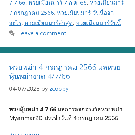
7 7 66
,
หวยเมียนมาร์ 7 ก.ค. 66
,
หวยเมียนมาร์
7 กรกฎาคม 2566
,
หวยเมียนมาร์ วันนี้ออก
อะไร
,
หวยเมียนมาร์ล่าสุด
,
หวยเมียนมาร์วันนี้
Leave a comment
หวยพม่า 4 กรกฎาคม 2566 ผลหวย
หุ้นพม่างวด 4/7/66
04/07/2023
by
zcooby
หวยหุ้นพม่า 4 7 66
ผลการออกรางวัลหวยพม่า
Myanmar2D ประจำวันที่ 4 กรกฎาคม 2566
Read more