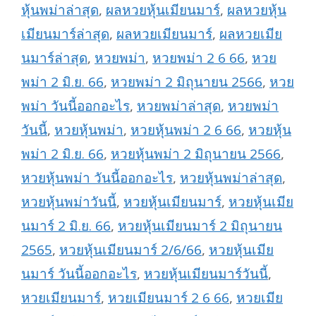
หุ้นพม่าล่าสุด
,
ผลหวยหุ้นเมียนมาร์
,
ผลหวยหุ้น
เมียนมาร์ล่าสุด
,
ผลหวยเมียนมาร์
,
ผลหวยเมีย
นมาร์ล่าสุด
,
หวยพม่า
,
หวยพม่า 2 6 66
,
หวย
พม่า 2 มิ.ย. 66
,
หวยพม่า 2 มิถุนายน 2566
,
หวย
พม่า วันนี้ออกอะไร
,
หวยพม่าล่าสุด
,
หวยพม่า
วันนี้
,
หวยหุ้นพม่า
,
หวยหุ้นพม่า 2 6 66
,
หวยหุ้น
พม่า 2 มิ.ย. 66
,
หวยหุ้นพม่า 2 มิถุนายน 2566
,
หวยหุ้นพม่า วันนี้ออกอะไร
,
หวยหุ้นพม่าล่าสุด
,
หวยหุ้นพม่าวันนี้
,
หวยหุ้นเมียนมาร์
,
หวยหุ้นเมีย
นมาร์ 2 มิ.ย. 66
,
หวยหุ้นเมียนมาร์ 2 มิถุนายน
2565
,
หวยหุ้นเมียนมาร์ 2/6/66
,
หวยหุ้นเมีย
นมาร์ วันนี้ออกอะไร
,
หวยหุ้นเมียนมาร์วันนี้
,
หวยเมียนมาร์
,
หวยเมียนมาร์ 2 6 66
,
หวยเมีย