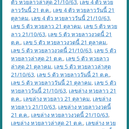
ตัว หวยลาวล่าสุด 21/10/63
,
เลข 4 ตัว หวย
ลาววันนี้ 21 ต.ค.
,
เลข 4 ตัว หวยลาววันนี้ 21
ตุลาคม
,
เลข 4 ตัว หวยลาววันนี้ 21/10/63
,
เลข 5 ตัว หวยลาว 21 ตุลาคม
,
เลข 5 ตัว หวย
ลาว 21/10/63
,
เลข 5 ตัว หวยลาวงวดนี้ 21
ต.ค.
,
เลข 5 ตัว หวยลาวงวดนี้ 21 ตุลาคม
,
เลข 5 ตัว หวยลาวงวดนี้ 21/10/63
,
เลข 5 ตัว
หวยลาวล่าสุด 21 ต.ค.
,
เลข 5 ตัว หวยลาว
ล่าสุด 21 ตุลาคม
,
เลข 5 ตัว หวยลาวล่าสุด
21/10/63
,
เลข 5 ตัว หวยลาววันนี้ 21 ต.ค.
,
เลข 5 ตัว หวยลาววันนี้ 21 ตุลาคม
,
เลข 5 ตัว
หวยลาววันนี้ 21/10/63
,
เลขล่าง หวยลาว 21
ต.ค.
,
เลขล่าง หวยลาว 21 ตุลาคม
,
เลขล่าง
หวยลาว 21/10/63
,
เลขล่าง หวยลาวงวดนี้
21 ต.ค.
,
เลขล่าง หวยลาวงวดนี้ 21/10/63
,
เลขล่าง หวยลาวล่าสุด 21 ต.ค.
,
เลขล่าง หวย