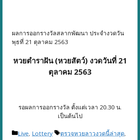
ผลการออกรางวัลสลากพัฒนา ประจำงวดวัน
พุธที่ 21 ตุลาคม 2563
หวยตำราฝัน (หวยสัตว์) งวดวันที่ 21
ตุลาคม 2563
รอผลการออกรางวัล ตั้งแต่เวลา 20.30 น.
เป็นต้นไป
Categories
Tags
Live
,
Lottery
ตรวจหวยลาวงวดนี้ล่าสุด
,