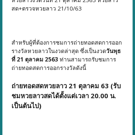
สด+ตรวจหวยลาว 21/10/63
สำหรับผู้ที่ต้องการชมการถ่ายทอดสดการออก
รางวัลหวยลาวในงวดล่าสุด ซึ่งเป็นงวด
วันพุธ
ที่ 21 ตุลาคม 2563
ท่านสามารถรับชมการ
ถ่ายทอดสดการออกรางวัลดังนี้
ถ่ายทอดสด
หวยลาว 21 ตุลาคม 63 (รับ
ชมหวยลาวสดได้ตั้งแต่เวลา 20.00 น.
เป็นต้นไป)