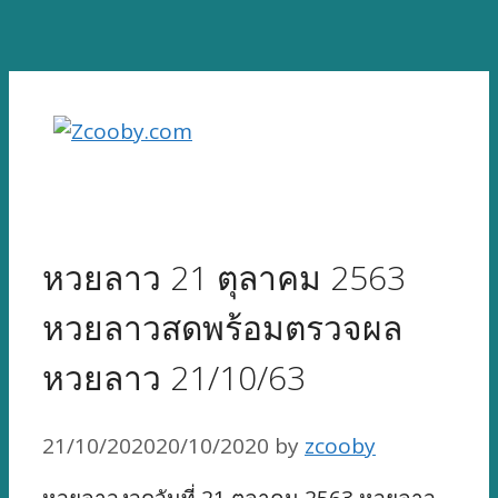
Skip
to
content
หวยลาว 21 ตุลาคม 2563
หวยลาวสดพร้อมตรวจผล
หวยลาว 21/10/63
21/10/2020
20/10/2020
by
zcooby
หวยลาวงวดวันที่ 21 ตุลาคม 2563 หวยลาว