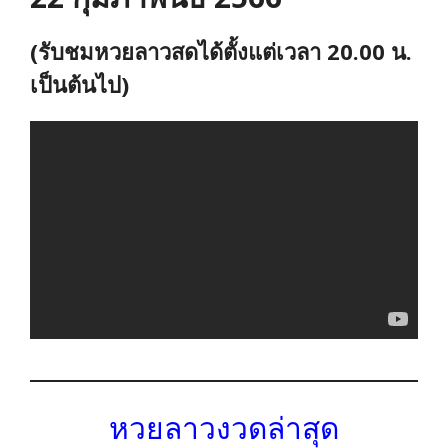
(รับชมหวยลาวสดได้ตั้งแต่เวลา 20.00 น.
เป็นต้นไป)
หวยลาวงวดล่าสุด