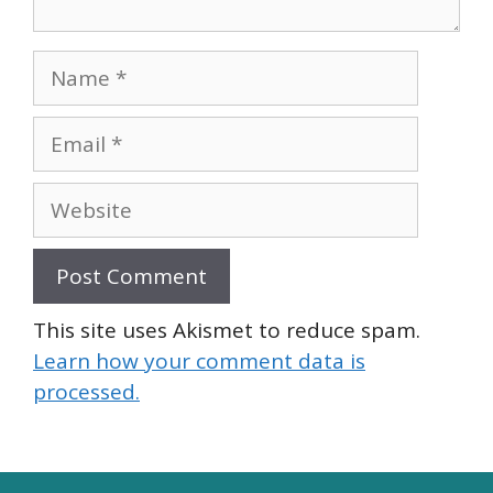
Name
Email
Website
This site uses Akismet to reduce spam.
Learn how your comment data is
processed.