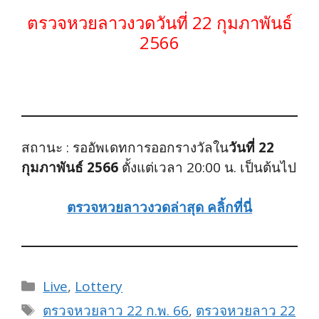
ตรวจหวยลาวงวดวันที่ 22 กุมภาพันธ์
2566
สถานะ : รออัพเดทการออกรางวัลใน
วันที่ 22
กุมภาพันธ์ 2566
ตั้งแต่เวลา 20:00 น. เป็นต้นไป
ตรวจหวยลาวงวดล่าสุด คลิ้กที่นี่
Categories
Live
,
Lottery
Tags
ตรวจหวยลาว 22 ก.พ. 66
,
ตรวจหวยลาว 22