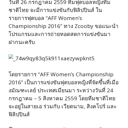
วันที่ 26 กรกฎาคม 2559 ทีมฟุตบอลหญิงทีม
ชาติไทย จะมีการแข่งขันกับฟิลิปปินส์ ใน
รายการฟุตบอล “AFF Women’s
Championship 2016” ทาง Zcooby ขอแนะนำ
โปรแกรมและการถ่ายทอดสดการแข่งขันมา
ฝากนะครับ
โดยรายการ “AFF Women’s Championship
2016” เป็นการแข่งขันฟุตบอลหญิงที่จัดขึ้นที่เมือ
งมัณฑะเลย์ ประเทศเมียนมา ระหว่างวันที่ 24
กรกฎาคม – 5 สิงหาคม 2559 โดยทีมชาติไทย
จะอยู่ในสายเอ ร่วมกับ เวียดนาม, สิงคโปร์ และ
ฟิลิปปินส์