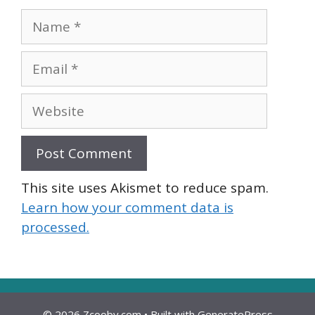
Name
Email
Website
This site uses Akismet to reduce spam.
Learn how your comment data is
processed.
© 2026 Zcooby.com
• Built with
GeneratePress