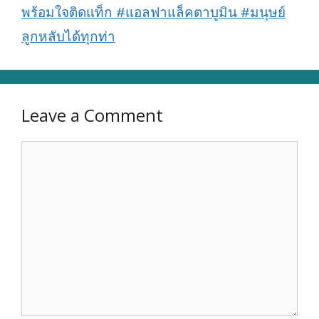
พร้อมใจติดแท็ก #แอลฟาแล็คตาบูมิน #มนุษย์
ลูกหลับได้ทุกท่า
Leave a Comment
Comment