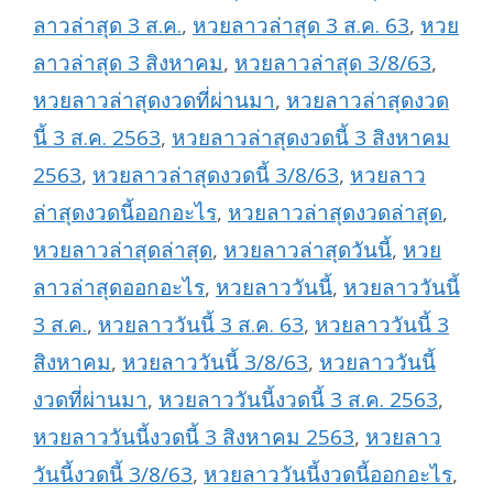
ลาวล่าสุด 3 ส.ค.
,
หวยลาวล่าสุด 3 ส.ค. 63
,
หวย
ลาวล่าสุด 3 สิงหาคม
,
หวยลาวล่าสุด 3/8/63
,
หวยลาวล่าสุดงวดที่ผ่านมา
,
หวยลาวล่าสุดงวด
นี้ 3 ส.ค. 2563
,
หวยลาวล่าสุดงวดนี้ 3 สิงหาคม
2563
,
หวยลาวล่าสุดงวดนี้ 3/8/63
,
หวยลาว
ล่าสุดงวดนี้ออกอะไร
,
หวยลาวล่าสุดงวดล่าสุด
,
หวยลาวล่าสุดล่าสุด
,
หวยลาวล่าสุดวันนี้
,
หวย
ลาวล่าสุดออกอะไร
,
หวยลาววันนี้
,
หวยลาววันนี้
3 ส.ค.
,
หวยลาววันนี้ 3 ส.ค. 63
,
หวยลาววันนี้ 3
สิงหาคม
,
หวยลาววันนี้ 3/8/63
,
หวยลาววันนี้
งวดที่ผ่านมา
,
หวยลาววันนี้งวดนี้ 3 ส.ค. 2563
,
หวยลาววันนี้งวดนี้ 3 สิงหาคม 2563
,
หวยลาว
วันนี้งวดนี้ 3/8/63
,
หวยลาววันนี้งวดนี้ออกอะไร
,