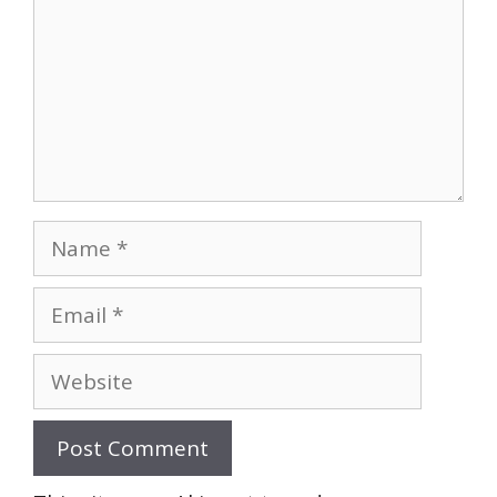
Name
Email
Website