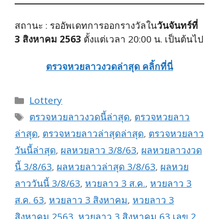
สถานะ : รออัพเดทการออกรางวัลใน
วันจันทร์ที่
3 สิงหาคม 2563
ตั้งแต่เวลา 20:00 น. เป็นต้นไป
ตรวจหวยลาวงวดล่าสุด คลิ้กที่นี่
Categories
Lottery
Tags
ตรวจหวยลาวงวดนี้ล่าสุด
,
ตรวจหวยลาว
ล่าสุด
,
ตรวจหวยลาวล่าสุดล่าสุด
,
ตรวจหวยลาว
วันนี้ล่าสุด
,
ผลหวยลาว 3/8/63
,
ผลหวยลาวงวด
นี้ 3/8/63
,
ผลหวยลาวล่าสุด 3/8/63
,
ผลหวย
ลาววันนี้ 3/8/63
,
หวยลาว 3 ส.ค.
,
หวยลาว 3
ส.ค. 63
,
หวยลาว 3 สิงหาคม
,
หวยลาว 3
สิงหาคม 2563
,
หวยลาว 3 สิงหาคม 63 เลข 2