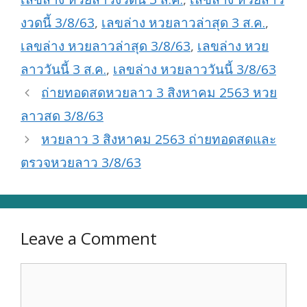
งวดนี้ 3/8/63
,
เลขล่าง หวยลาวล่าสุด 3 ส.ค.
,
เลขล่าง หวยลาวล่าสุด 3/8/63
,
เลขล่าง หวย
ลาววันนี้ 3 ส.ค.
,
เลขล่าง หวยลาววันนี้ 3/8/63
ถ่ายทอดสดหวยลาว 3 สิงหาคม 2563 หวย
ลาวสด 3/8/63
หวยลาว 3 สิงหาคม 2563 ถ่ายทอดสดและ
ตรวจหวยลาว 3/8/63
Leave a Comment
Comment