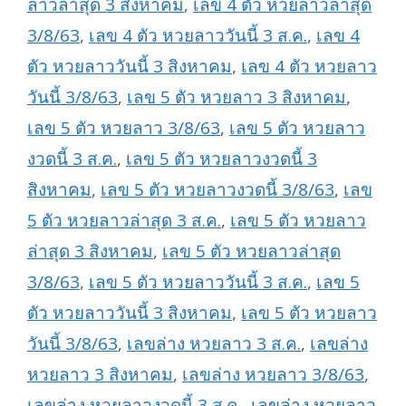
ลาวล่าสุด 3 สิงหาคม
,
เลข 4 ตัว หวยลาวล่าสุด
3/8/63
,
เลข 4 ตัว หวยลาววันนี้ 3 ส.ค.
,
เลข 4
ตัว หวยลาววันนี้ 3 สิงหาคม
,
เลข 4 ตัว หวยลาว
วันนี้ 3/8/63
,
เลข 5 ตัว หวยลาว 3 สิงหาคม
,
เลข 5 ตัว หวยลาว 3/8/63
,
เลข 5 ตัว หวยลาว
งวดนี้ 3 ส.ค.
,
เลข 5 ตัว หวยลาวงวดนี้ 3
สิงหาคม
,
เลข 5 ตัว หวยลาวงวดนี้ 3/8/63
,
เลข
5 ตัว หวยลาวล่าสุด 3 ส.ค.
,
เลข 5 ตัว หวยลาว
ล่าสุด 3 สิงหาคม
,
เลข 5 ตัว หวยลาวล่าสุด
3/8/63
,
เลข 5 ตัว หวยลาววันนี้ 3 ส.ค.
,
เลข 5
ตัว หวยลาววันนี้ 3 สิงหาคม
,
เลข 5 ตัว หวยลาว
วันนี้ 3/8/63
,
เลขล่าง หวยลาว 3 ส.ค.
,
เลขล่าง
หวยลาว 3 สิงหาคม
,
เลขล่าง หวยลาว 3/8/63
,
เลขล่าง หวยลาวงวดนี้ 3 ส.ค.
,
เลขล่าง หวยลาว