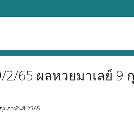
/2/65 ผลหวยมาเลย์ 9 ก
กุมภาพันธ์ 2565