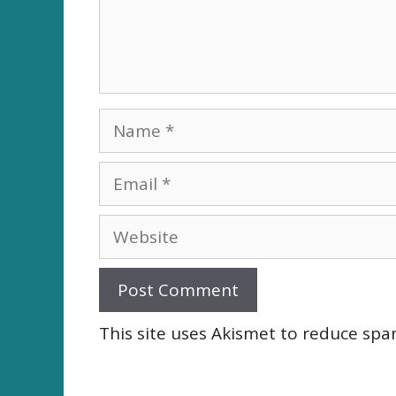
Name
Email
Website
This site uses Akismet to reduce sp