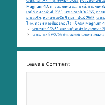
หวยมาเลเซีย 9 กุมภาพันธ์ 2564
,
ตรวจหวยมาเลเซ
Magnum 4D
,
ถ่ายทอดสดหวยมาเลย์
,
ถ่ายทอดส
เลย์ 9 กุมภาพันธ์ 2565
,
หวยมาเลย์ 9/2/65
,
หวยม
มาเลเซีย
,
หวยมาเลเซีย 9 กุมภาพันธ์ 2565
,
หวยม
โมง
,
หวยมาเลเซียออกอะไร
,
เช็คผล Magnum 4D
หวยพม่า 9/2/65 ผลหวยหุ้นพม่า Myanmar 2D
หวยมาเลย์ 9/2/65 ถ่ายทอดสดและตรวจผลหวย
Leave a Comment
Comment