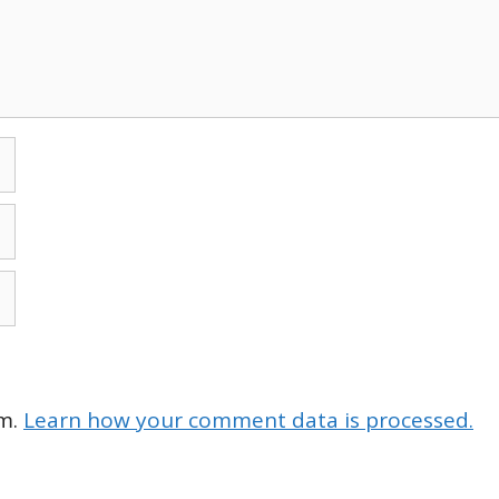
am.
Learn how your comment data is processed.