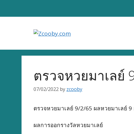
Skip
to
content
ตรวจหวยมาเลย์ 9
07/02/2022
by
zcooby
ตรวจหวยมาเลย์ 9/2/65 ผลหวยมาเลย์ 9 
ผลการออกรางวัลหวยมาเลย์