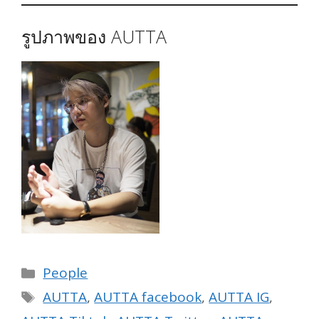
รูปภาพของ AUTTA
Categories
People
Tags
AUTTA
,
AUTTA facebook
,
AUTTA IG
,