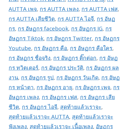
AUTTA เพจ
,
กร AUTTA เพลง
,
กร AUTTA เฟส
,
กร AUTTA เสียชีวิต
,
กร AUTTA ไอจี
,
กร อัษฏ
กร
,
กร อัษฏกร facebook
,
กร อัษฏกร IG
,
กร
อัษฏกร Tiktok
,
กร อัษฏกร Twitter
,
กร อัษฏกร
Youtube
,
กร อัษฏกร คือ
,
กร อัษฏกร คือใคร
,
กร อัษฏกร ชื่อจริง
,
กร อัษฏกร ติ๊กต่อก
,
กร อัษฏ
กร ทวิตเตอร์
,
กร อัษฏกร ประวัติ
,
กร อัษฏกร ผล
งาน
,
กร อัษฏกร รูป
,
กร อัษฏกร วันเกิด
,
กร อัษฏ
กร หน้าตา
,
กร อัษฏกร อายุ
,
กร อัษฏกร เพจ
,
กร
อัษฏกร เพลง
,
กร อัษฏกร เฟส
,
กร อัษฏกร เสีย
ชีวิต
,
กร อัษฏกร ไอจี
,
สุดท้ายแล้วเราจะ
,
สุดท้ายแล้วเราจะ AUTTA
,
สุดท้ายแล้วเราจะ
ฟังเพลง
,
สุดท้ายแล้วเราจะ เนื้อเพลง
,
อัษฏกร