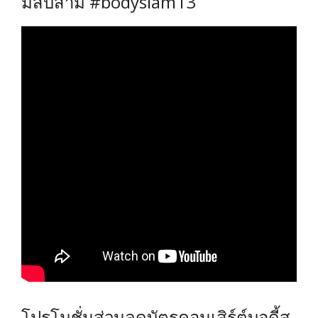
มสิบสาม #bodyslam13
โปรโมชั่นส่วนลดบัตรคอนเสิร์ต์บอดี้ส