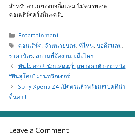
สำหรับสาวกของบอดี้สแลม ไม่ควรพลาด
คอนเสิร์ตครั้งนี้นะครับ
Categories
Entertainment
Tags
คอนเสิร์ต
,
จำหน่ายบัตร
,
ที่ไหน
,
บอดี้สแลม
,
ราคาบัตร
,
สถานที่จัดงาน
,
เมื่อไหร่
ฟินไม่ออก!! นักแสดงญี่ปุ่นทวงค่าตัวจากหนัง
“ฟินสุโค่ย” ผ่านทวิตเตอร์
Sony Xperia Z4 เปิดตัวแล้วพร้อมสเปคที่น่า
ตื่นตา!!
Leave a Comment