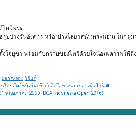
ต์ไหว้พระ
ปปางวันอังคาร หรือ ‘ปางไสยาสน์’ (พระนอน) ในกรุงเทพฯ
้ตั้งใจบูชา พร้อมกับถวายของไหว้ด้วยใจน้อมเคารพให้ถึ
,
ผลกระทบ
,
วิธีแก่้
ใด?,สัตว์ชนิดใดเข้ากับจิตใจของคุณ? อาจติดไวรัส!!
ยู 31 พฤษภาคม 2559 (BCA Indonesia Open 2016)