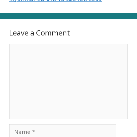
Leave a Comment
Comment
Name