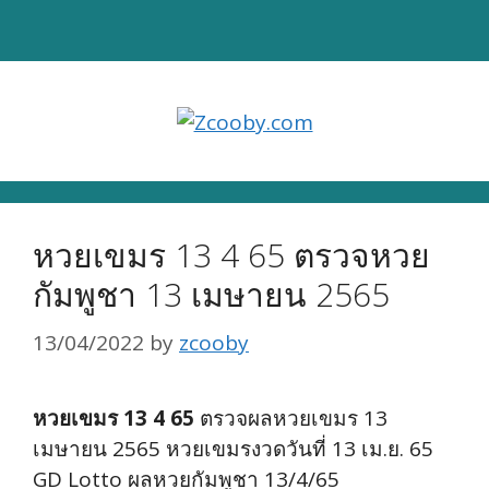
Skip
to
content
หวยเขมร 13 4 65 ตรวจหวย
กัมพูชา 13 เมษายน 2565
13/04/2022
by
zcooby
หวยเขมร 13 4 65
ตรวจผลหวยเขมร 13
เมษายน 2565 หวยเขมรงวดวันที่ 13 เม.ย. 65
GD Lotto ผลหวยกัมพูชา 13/4/65