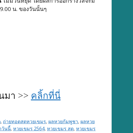
น
ไม่มีวันหยุด โดยผลการออกรางวัลจะมี
.00 น. ของวันนั้นๆ
านมา >>
คลิ้กที่นี่
ด
,
ถ่ายทอดสดหวยเขมร
,
ผลหวยกัมพูชา
,
ผลหวย
วันนี้
,
หวยเขมร 2564
,
หวยเขมร สด
,
หวยเขมร