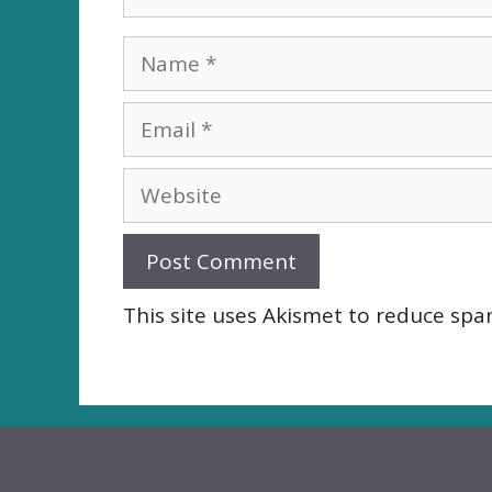
Name
Email
Website
This site uses Akismet to reduce sp