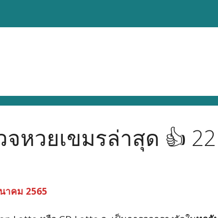
รวจหวยเขมรล่าสุด 👍 2
ีนาคม 2565