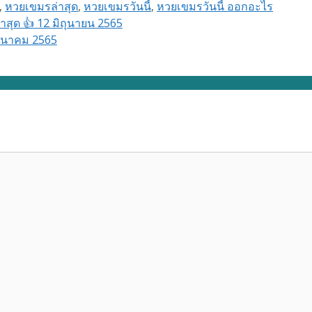
,
หวยเขมรล่าสุด
,
หวยเขมรวันนี้
,
หวยเขมรวันนี้ ออกอะไร
สุด 👍 12 มิถุนายน 2565
 มีนาคม 2565