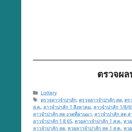
ตรวจผลห
Categories
Lottery
Tags
ตรวจลาวจำปาสัก
,
ตรวจลาวจำปาสัก สด
,
ตร
ส.ค.
,
ลาวจำปาสัก 1 สิงหาคม
,
ลาวจำปาสัก 1/8/6
ลาวจำปาสัก สด งวดที่ผ่านมา
,
ลาวจำปาสัก สด ล่
ลาวจำปาสัก 1 8 65
,
หวยลาวจำปาสัก 1 ส.ค.
,
หวย
ลาวจำปาสัก สด
,
หวยลาวจำปาสัก สด 1 ส.ค.
,
หวย