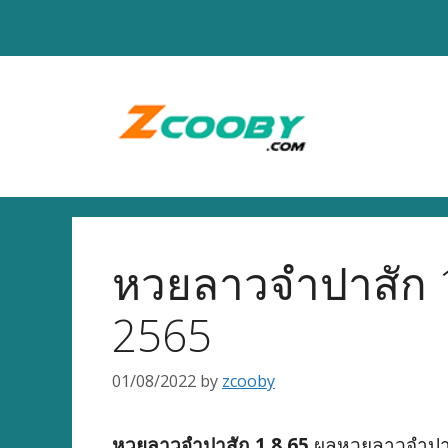
Skip
to
content
หวยลาวจำปาสัก 
2565
01/08/2022
by
zcooby
หวยลาวจำปาสัก 1 8 65
ผลหวยลาวจำปาส