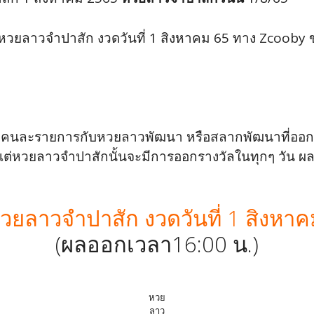
ล หวยลาวจำปาสัก งวดวันที่ 1 สิงหาคม 65 ทาง Zcoo
คนละรายการกับหวยลาวพัฒนา หรือสลากพัฒนาที่ออกรางว
ต่หวยลาวจำปาสักนั้นจะมีการออกรางวัลในทุกๆ วัน ผล
วยลาวจำปาสัก งวดวันที่ 1 สิงหาค
(ผลออกเวลา16:00 น.)
หวย
ลาว