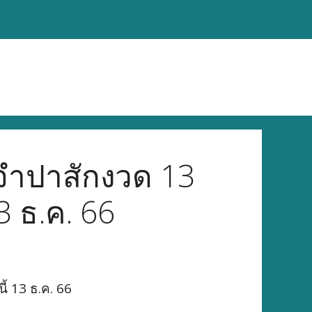
จำปาสักงวด 13
 ธ.ค. 66
 13 ธ.ค. 66