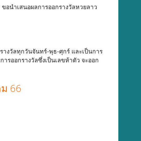
oby ขอนำเสนอผลการออกรางวัลหวยลาว
วัลทุกวันจันทร์-พุธ-ศุกร์ และเป็นการ
การออกรางวัลซึ่งเป็นเลขห้าตัว จะออก
คม 66