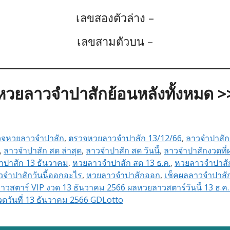
เลขสองตัวล่าง –
เลขสามตัวบน –
วยลาวจำปาสักย้อนหลังทั้งหมด 
วจหวยลาวจำปาสัก
,
ตรวจหวยลาวจำปาสัก 13/12/66
,
ลาวจำปาสัก 
,
ลาวจำปาสัก สด ล่าสุด
,
ลาวจำปาสัก สด วันนี้
,
ลาวจำปาสักงวดที่
ปาสัก 13 ธันวาคม
,
หวยลาวจำปาสัก สด 13 ธ.ค.
,
หวยลาวจำปาสั
จำปาสักวันนี้ออกอะไร
,
หวยลาวจำปาสักออก
,
เช็คผลลาวจำปาสั
วสตาร์ VIP งวด 13 ธันวาคม 2566 ผลหวยลาวสตาร์วันนี้ 13 ธ.ค.
วดวันที่ 13 ธันวาคม 2566 GDLotto