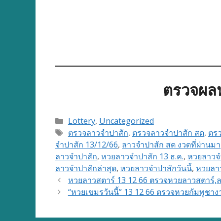
ตรวจผลห
Categories
Lottery
,
Uncategorized
Tags
ตรวจลาวจำปาสัก
,
ตรวจลาวจำปาสัก สด
,
ตร
จำปาสัก 13/12/66
,
ลาวจำปาสัก สด งวดที่ผ่านมา
ลาวจำปาสัก
,
หวยลาวจำปาสัก 13 ธ.ค.
,
หวยลาวจำ
ลาวจำปาสักล่าสุด
,
หวยลาวจำปาสักวันนี้
,
หวยลาว
หวยลาวสตาร์ 13 12 66 ตรวจหวยลาวสตาร์,ลา
“หวยเขมรวันนี้” 13 12 66 ตรวจหวยกัมพูชาง