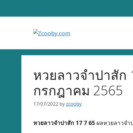
Skip
to
content
หวยลาวจำปาสัก 
กรกฎาคม 2565
17/07/2022
by
zcooby
หวยลาวจำปาสัก 17 7 65
ผลหวยลาวจำป