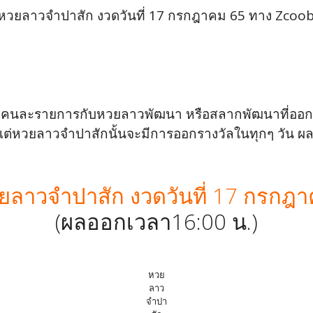
ล หวยลาวจำปาสัก งวดวันที่ 17 กรกฎาคม 65 ทาง Zc
คนละรายการกับหวยลาวพัฒนา หรือสลากพัฒนาที่ออกรางว
ต่หวยลาวจำปาสักนั้นจะมีการออกรางวัลในทุกๆ วัน ผล
ลาวจำปาสัก งวดวันที่ 17 กรกฎ
(ผลออกเวลา16:00 น.)
หวย
ลาว
จำปา