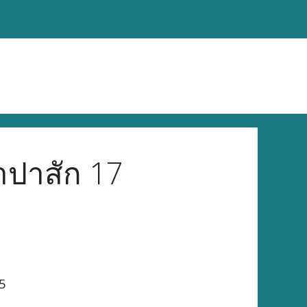
ปาสัก 17
5