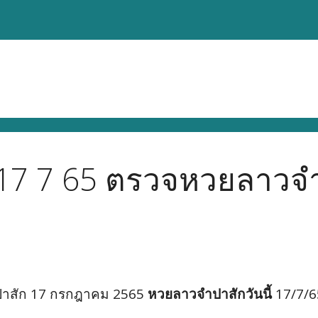
17 7 65 ตรวจหวยลาวจำ
าสัก 17 กรกฎาคม 2565
หวยลาวจำปาสักวันนี้
17/7/6