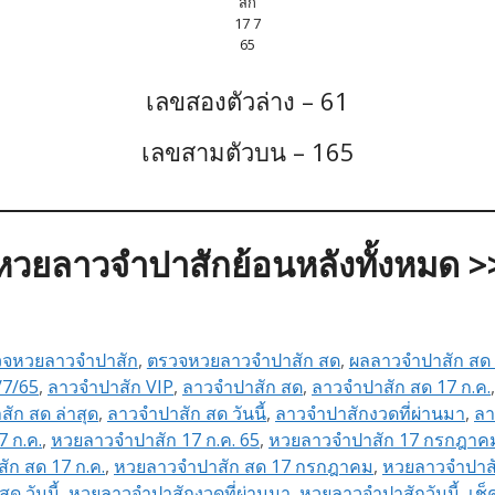
สัก
17 7
65
เลขสองตัวล่าง – 61
เลขสามตัวบน – 165
วยลาวจำปาสักย้อนหลังทั้งหมด 
วจหวยลาวจำปาสัก
,
ตรวจหวยลาวจำปาสัก สด
,
ผลลาวจำปาสัก สด
/7/65
,
ลาวจำปาสัก VIP
,
ลาวจำปาสัก สด
,
ลาวจำปาสัก สด 17 ก.ค.
ัก สด ล่าสุด
,
ลาวจำปาสัก สด วันนี้
,
ลาวจำปาสักงวดที่ผ่านมา
,
ลา
 ก.ค.
,
หวยลาวจำปาสัก 17 ก.ค. 65
,
หวยลาวจำปาสัก 17 กรกฎาค
ก สด 17 ก.ค.
,
หวยลาวจำปาสัก สด 17 กรกฎาคม
,
หวยลาวจำปาสั
ด วันนี้
,
หวยลาวจำปาสักงวดที่ผ่านมา
,
หวยลาวจำปาสักวันนี้
,
เช