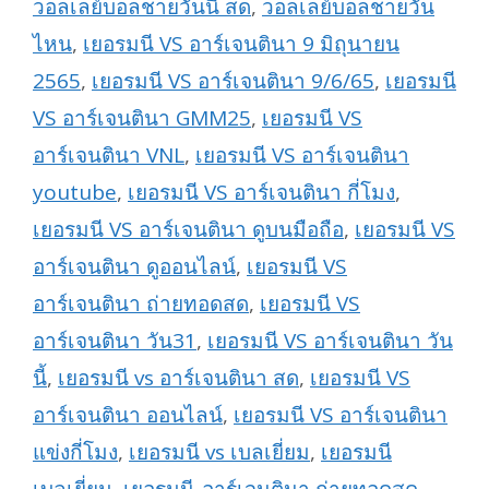
วอลเลย์บอลชายวันนี้ สด
,
วอลเลย์บอลชายวัน
ไหน
,
เยอรมนี VS อาร์เจนตินา 9 มิถุนายน
2565
,
เยอรมนี VS อาร์เจนตินา 9/6/65
,
เยอรมนี
VS อาร์เจนตินา GMM25
,
เยอรมนี VS
อาร์เจนตินา VNL
,
เยอรมนี VS อาร์เจนตินา
youtube
,
เยอรมนี VS อาร์เจนตินา กี่โมง
,
เยอรมนี VS อาร์เจนตินา ดูบนมือถือ
,
เยอรมนี VS
อาร์เจนตินา ดูออนไลน์
,
เยอรมนี VS
อาร์เจนตินา ถ่ายทอดสด
,
เยอรมนี VS
อาร์เจนตินา วัน31
,
เยอรมนี VS อาร์เจนตินา วัน
นี้
,
เยอรมนี vs อาร์เจนตินา สด
,
เยอรมนี VS
อาร์เจนตินา ออนไลน์
,
เยอรมนี VS อาร์เจนตินา
แข่งกี่โมง
,
เยอรมนี vs เบลเยี่ยม
,
เยอรมนี
เบลเยี่ยม
,
เยอรมนี-อาร์เจนตินา ถ่ายทอดสด
,