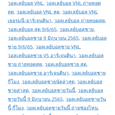
วอลเลย์บอล VNL
,
วอลเลย์บอล VNL ถ่ายทอด
สด
,
วอลเลย์บอล VNL สด
,
วอลเลย์บอล VNL
เยอรมนี-อาร์เจนตินา
,
วอลเลย์บอล ถ่ายทอดสด
,
วอลเลย์บอล สด 9/6/65
,
วอลเลย์บอลชาย
,
วอลเลย์บอลชาย 9 มิถุนายน 2565
,
วอลเลย์บอล
ชาย 9/6/65
,
วอลเลย์บอลชาย VNL
,
วอลเลย์บอลชาย VS อาร์เจนตินา
,
วอลเลย์บอล
ชาย ถ่ายทอดสด
,
วอลเลย์บอลชาย สด
,
วอลเลย์บอลชาย อาร์เจนตินา
,
วอลเลย์บอลชาย
กี่โมง
,
วอลเลย์บอลชายนัดล่าสุด
,
วอลเลย์บอล
ชายล่าสุด
,
วอลเลย์บอลชายวันนี้
,
วอลเลย์บอล
ชายวันนี้ 9 มิถุนายน 2565
,
วอลเลย์บอลชายวัน
นี้ กี่โมง
,
วอลเลย์บอลชายวันนี้ ถ่ายช่องไหน
,