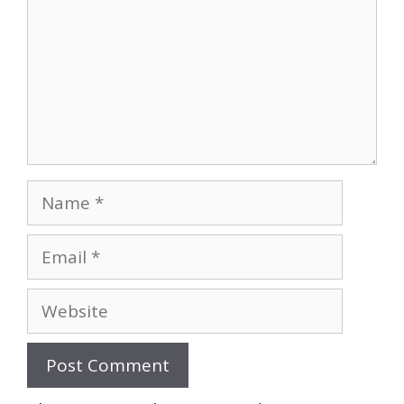
Name
Email
Website