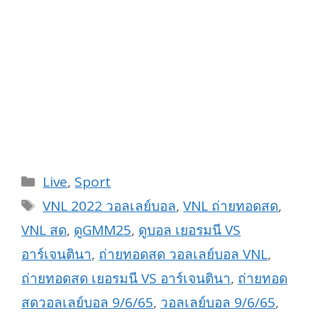
Categories
Live
,
Sport
Tags
VNL 2022 วอลเลย์บอล
,
VNL ถ่ายทอดสด
,
VNL สด
,
ดูGMM25
,
ดูบอล เยอรมนี VS
อาร์เจนตินา
,
ถ่ายทอดสด วอลเลย์บอล VNL
,
ถ่ายทอดสด เยอรมนี VS อาร์เจนตินา
,
ถ่ายทอด
สดวอลเลย์บอล 9/6/65
,
วอลเลย์บอล 9/6/65
,