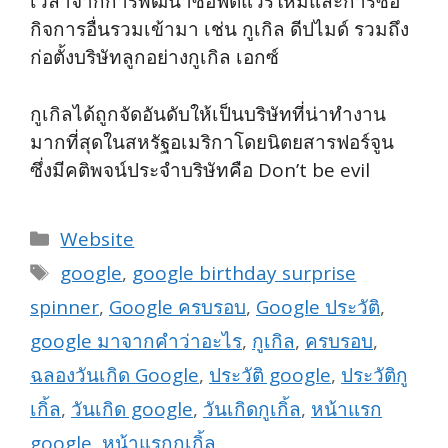
เวลาจากการพัฒนาซอฟต์แวร์ใหม่และการซื้อ
กิจการอื่นรวมเข้ามา เช่น กูเกิล ดีปไมด์ รวมถึง
ก่อตั้งบริษัทลูกอย่างกูเกิล เอกซ์
กูเกิลได้ถูกจัดอันดับให้เป็นบริษัทที่น่าทำงาน
มากที่สุดในสหรัฐอเมริกาโดยนิตยสารฟอร์จูน
ซึ่งมีคติพจน์ประจำบริษัทคือ Don’t be evil
Categories
Website
Tags
google
,
google birthday surprise
spinner
,
Google ครบรอบ
,
Google ประวัติ
,
google มาจากคําว่าอะไร
,
กูเกิล
,
ครบรอบ
,
ฉลองวันเกิด Google
,
ประวัติ google
,
ประวัติกู
เกิ้ล
,
วันเกิด google
,
วันเกิดกูเกิ้ล
,
หน้าแรก
google
,
หน้าแรกกูเกิ้ล