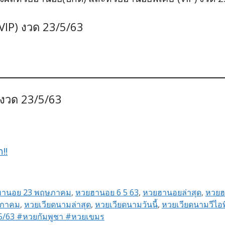
IP) งวด 23/5/63
งวด 23/5/63
!!
ฮานอย 23 พฤษภาคม
,
หวยฮานอย 6 5 63
,
หวยฮานอยล่าสุด
,
หวยฮา
ษภาคม
,
หวยเวียดนามล่าสุด
,
หวยเวียดนามวันนี้
,
หวยเวียดนามวีไอพ
5/63 #หวยกัมพูชา #หวยเขมร