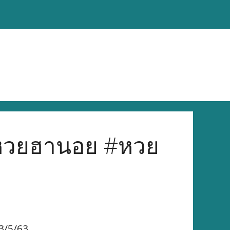
หวยฮานอย #หวย
3/5/63