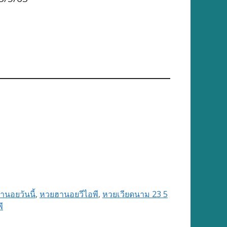
นอยวันนี้
,
หวยฮานอยวีไอพี
,
หวยเวียดนาม 23 5
ี