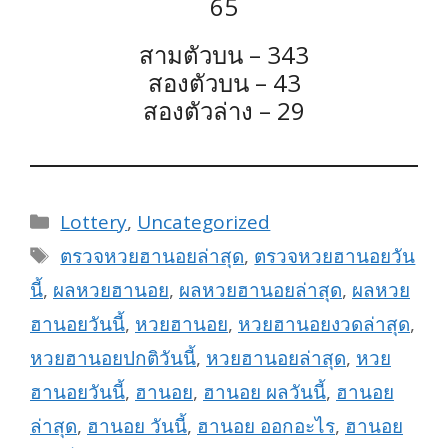
65
สามตัวบน – 343
สองตัวบน – 43
สองตัวล่าง – 29
Categories
Lottery
,
Uncategorized
Tags
ตรวจหวยฮานอยล่าสุด
,
ตรวจหวยฮานอยวัน
นี้
,
ผลหวยฮานอย
,
ผลหวยฮานอยล่าสุด
,
ผลหวย
ฮานอยวันนี้
,
หวยฮานอย
,
หวยฮานอยงวดล่าสุด
,
หวยฮานอยปกติวันนี้
,
หวยฮานอยล่าสุด
,
หวย
ฮานอยวันนี้
,
ฮานอย
,
ฮานอย ผลวันนี้
,
ฮานอย
ล่าสุด
,
ฮานอย วันนี้
,
ฮานอย ออกอะไร
,
ฮานอย