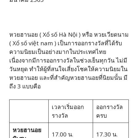
หวยฮานอย ( Xổ số Hà Nội ) หรือ หวยเวียดนาม
( Xổ số việt nam ) เป็นการออกรางวัลที่ได้รับ
ความนิยมเป็นอย่างมากในประเทศไทย
เนื่องจากมีการออกรางวัลในช่วงเย็นทุกวัน ไม่มี
วันหยุด ทำให้ผู้ที่สนใจเสี่ยงโชคให้ความนิยมใน
หวยฮานอย และที่สำคัญหวยฮานอยที่นิยมนั้น มี
ถึง 3 แบบคือ
เวลาเริ่มออก
ออกรางวัล
รางวัล
ครบ
หวยฮานอย
17.00 น.
17.30 น.