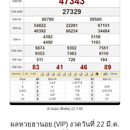
ฮานอย (พิเศษ) 22 3 65
ผลหวยฮานอย (VIP) งวดวันที่ 22 มี.ค.