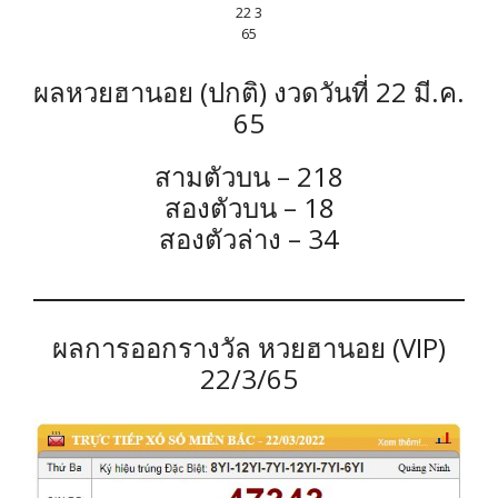
22 3
65
ผลหวยฮานอย (ปกติ) งวดวันที่ 22 มี.ค.
65
สามตัวบน – 218
สองตัวบน – 18
สองตัวล่าง – 34
ผลการออกรางวัล หวยฮานอย (VIP)
22/3/65