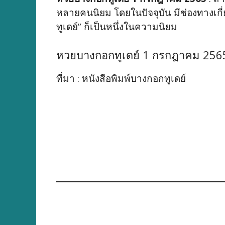
หลายคนนิยม โดยในปัจจุบัน มีช่องทางเกี่
ทูเดย์” ก็เป็นหนึ่งในความนิยม
หวยบางกอกทูเดย์ 1 กรกฎาคม 256
ที่มา : หนังสือพิมพ์บางกอกทูเดย์