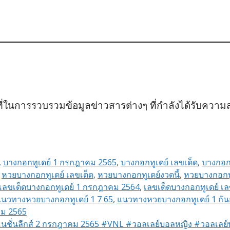
่ในการรวบรวมข้อมูลข่าวสารต่างๆ ที่กำลังได้รับความสน
,
บางกอกทูเดย์ 1 กรกฎาคม 2565
,
บางกอกทูเดย์ เลขเด็ด
,
บางกอกท
,
หวยบางกอกทูเดย์ เลขเด็ด
,
หวยบางกอกทูเดย์งวดนี้
,
หวยบางกอกทู
เลขเด็ดบางกอกทูเดย์ 1 กรกฎาคม 2564
,
เลขเด็ดบางกอกทูเดย์ เล
แนวทางหวยบางกอกทูเดย์ 1 7 65
,
แนวทางหวยบางกอกทูเดย์ 1 กั
คม 2565
เนชั่นลีกส์ 2 กรกฎาคม 2565 #VNL #วอลเลย์บอลหญิง #วอลเลย