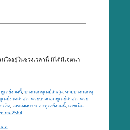
ใจอยู่ในช่วงเวลานี้ มิได้มีเจตนา
ูเดย์งวดนี้
,
บางกอกทูเดย์ล่าสุด
,
หวยบางกอกทู
เดย์งวดล่าสุด
,
หวยบางกอกทูเดย์ล่าสุด
,
หวย
ขเด็ด
,
เลขเด็ดบางกอกทูเดย์งวดนี้
,
เลขเด็ด
นยายน 2564
์บอล