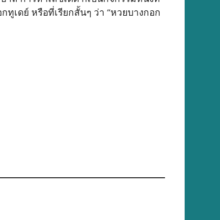
ูเดย์ หรือที่เรียกสั้นๆ ว่า “หวยบางกอก