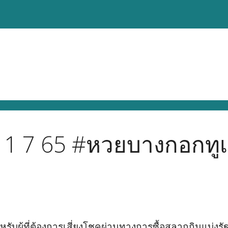
 1 7 65 #หวยบางกอกทู
ำหรับผู้ที่ต้องการเสี่ยงโชคผ่านทางการซื้อสลากกินแบ่งรั