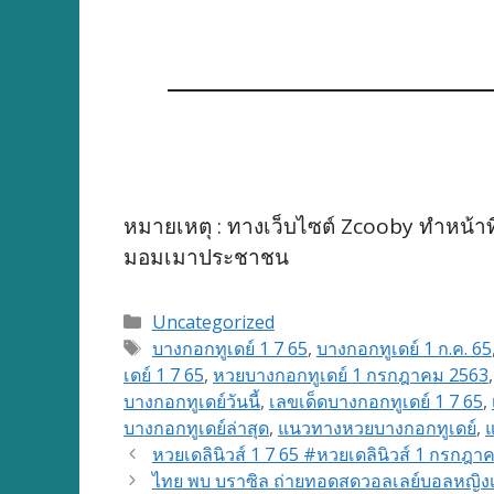
หมายเหตุ : ทางเว็บไซต์ Zcooby ทำหน้าที
มอมเมาประชาชน
Categories
Uncategorized
Tags
บางกอกทูเดย์ 1 7 65
,
บางกอกทูเดย์ 1 ก.ค. 65
เดย์ 1 7 65
,
หวยบางกอกทูเดย์ 1 กรกฎาคม 2563
บางกอกทูเดย์วันนี้
,
เลขเด็ดบางกอกทูเดย์ 1 7 65
,
บางกอกทูเดย์ล่าสุด
,
แนวทางหวยบางกอกทูเดย์
,
หวยเดลินิวส์ 1 7 65 #หวยเดลินิวส์ 1 กรกฎา
ไทย พบ บราซิล ถ่ายทอดสดวอลเลย์บอลหญิง