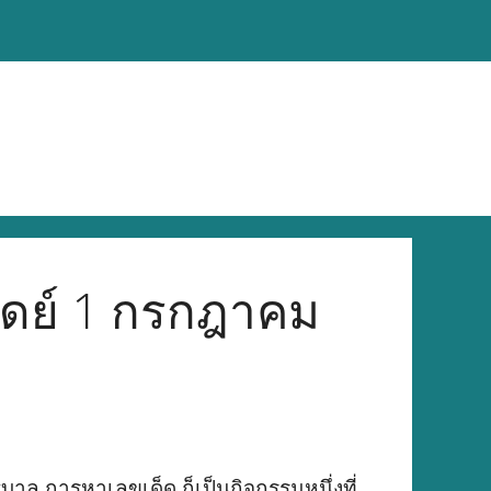
เดย์ 1 กรกฎาคม
ฐบาล การหาเลขเด็ด ก็เป็นกิจกรรมหนึ่งที่