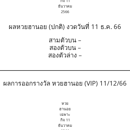
กิจ 11
ธันวาคม
2566
ผลหวยฮานอย (ปกติ) งวดวันที่ 11 ธ.ค. 66
สามตัวบน –
สองตัวบน –
สองตัวล่าง –
ผลการออกรางวัล หวยฮานอย (VIP) 11/12/66
หวย
ฮานอย
เฉพาะ
กิจ 11
ธันวาคม