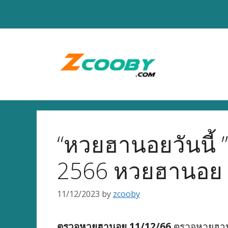
Skip
to
content
“หวยฮานอยวันนี้
2566 หวยฮานอย 
11/12/2023
by
zcooby
ตรวจหวยฮานอย 11/12/66
ตรวจหวยฮานอ