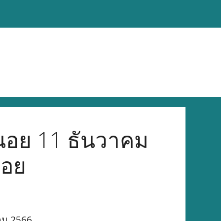
นอย 11 ธันวาคม
นอย
คม 2566