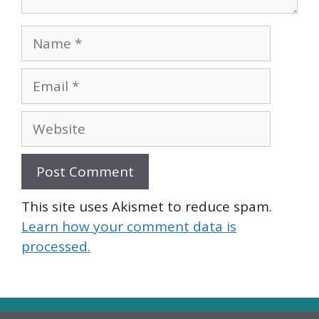
Name
Email
Website
This site uses Akismet to reduce spam.
Learn how your comment data is
processed.