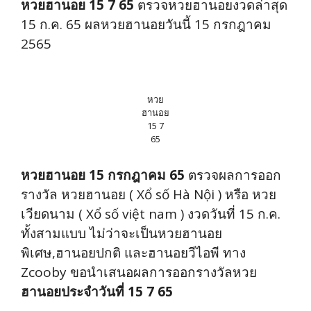
หวยฮานอย 15 7 65
ตรวจหวยฮานอยงวดล่าสุด
15 ก.ค. 65 ผลหวยฮานอยวันนี้ 15 กรกฎาคม
2565
หวย
ฮานอย
15 7
65
หวยฮานอย 15 กรกฎาคม 65
ตรวจผลการออก
รางวัล หวยฮานอย ( Xổ số Hà Nội ) หรือ หวย
เวียดนาม ( Xổ số việt nam ) งวดวันที่ 15 ก.ค.
ทั้งสามแบบ ไม่ว่าจะเป็นหวยฮานอย
พิเศษ,ฮานอยปกติ และฮานอยวีไอพี ทาง
Zcooby ขอนำเสนอผลการออกรางวัลหวย
ฮานอยประจำวันที่ 15 7 65