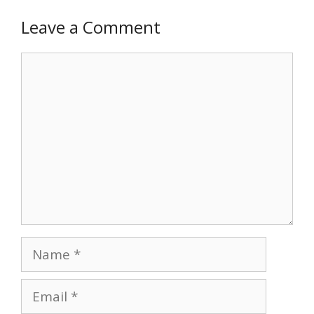
Leave a Comment
Comment
Name
Email