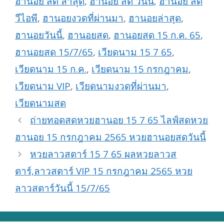
ฮานอย สด ล่าสุด
,
ฮานอย สด วันนี้
,
ฮานอย สด
วีไอพี
,
ฮานอยงวดที่ผ่านมา
,
ฮานอยล่าสุด
,
ฮานอยวันนี้
,
ฮานอยสด
,
ฮานอยสด 15 ก.ค. 65
,
ฮานอยสด 15/7/65
,
เวียดนาม 15 7 65
,
เวียดนาม 15 ก.ค.
,
เวียดนาม 15 กรกฎาคม
,
เวียดนาม VIP
,
เวียดนามงวดที่ผ่านมา
,
เวียดนามสด
ถ่ายทอดสดหวยฮานอย 15 7 65 ไลฟ์สดหวย
ฮานอย 15 กรกฎาคม 2565 หวยฮานอยสดวันนี้
หวยลาวสตาร์ 15 7 65 ผลหวยลาวส
ตาร์,ลาวสตาร์ VIP 15 กรกฎาคม 2565 หวย
ลาวสตาร์วันนี้ 15/7/65