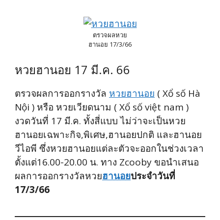
ตรวจผลหวย
ฮานอย 17/3/66
หวยฮานอย 17 มี.ค. 66
ตรวจผลการออกรางวัล
หวยฮานอย
( Xổ số Hà
Nội ) หรือ หวยเวียดนาม ( Xổ số việt nam )
งวดวันที่ 17 มี.ค. ทั้งสี่แบบ ไม่ว่าจะเป็นหวย
ฮานอยเฉพาะกิจ,พิเศษ,ฮานอยปกติ และฮานอย
วีไอพี ซึ่งหวยฮานอยแต่ละตัวจะออกในช่วงเวลา
ตั้งแต่16.00-20.00 น. ทาง Zcooby ขอนำเสนอ
ผลการออกรางวัลหวย
ฮานอย
ประจำวันที่
17/3/66