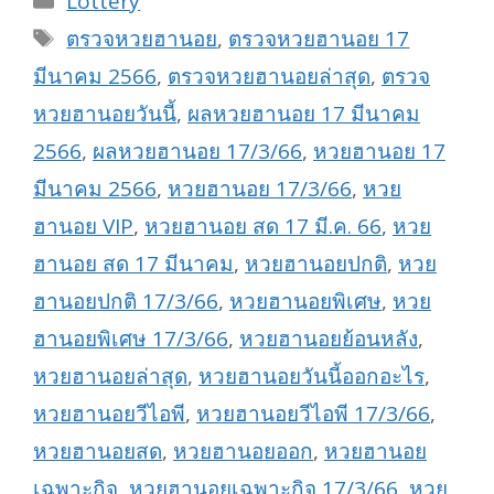
Lottery
Tags
ตรวจหวยฮานอย
,
ตรวจหวยฮานอย 17
มีนาคม 2566
,
ตรวจหวยฮานอยล่าสุด
,
ตรวจ
หวยฮานอยวันนี้
,
ผลหวยฮานอย 17 มีนาคม
2566
,
ผลหวยฮานอย 17/3/66
,
หวยฮานอย 17
มีนาคม 2566
,
หวยฮานอย 17/3/66
,
หวย
ฮานอย VIP
,
หวยฮานอย สด 17 มี.ค. 66
,
หวย
ฮานอย สด 17 มีนาคม
,
หวยฮานอยปกติ
,
หวย
ฮานอยปกติ 17/3/66
,
หวยฮานอยพิเศษ
,
หวย
ฮานอยพิเศษ 17/3/66
,
หวยฮานอยย้อนหลัง
,
หวยฮานอยล่าสุด
,
หวยฮานอยวันนี้ออกอะไร
,
หวยฮานอยวีไอพี
,
หวยฮานอยวีไอพี 17/3/66
,
หวยฮานอยสด
,
หวยฮานอยออก
,
หวยฮานอย
เฉพาะกิจ
,
หวยฮานอยเฉพาะกิจ 17/3/66
,
หวย