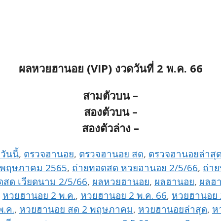
ผลหวยฮานอย (VIP) งวดวันที่ 2 พ.ค. 66
สามตัวบน –
สองตัวบน –
สองตัวล่าง –
นนี้
,
ตรวจฮานอย
,
ตรวจฮานอย สด
,
ตรวจฮานอยล่าสุ
 พฤษภาคม 2565
,
ถ่ายทอดสด หวยฮานอย 2/5/66
,
ถ่า
ดสด เวียดนาม 2/5/66
,
ผลหวยฮานอย
,
ผลฮานอย
,
ผลฮา
,
หวยฮานอย 2 พ.ค.
,
หวยฮานอย 2 พ.ค. 66
,
หวยฮานอย
.ค.
,
หวยฮานอย สด 2 พฤษภาคม
,
หวยฮานอยล่าสุด
,
ห