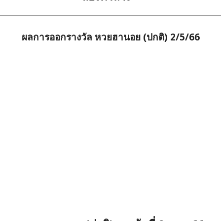
ผลการออกรางวัล หวยฮานอย (ปกติ) 2/5/66