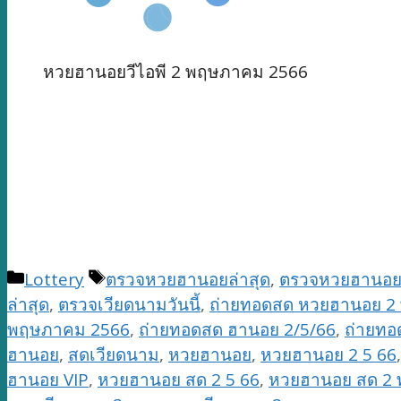
หวยฮานอยวีไอพี 2 พฤษภาคม 2566
Categories
Tags
Lottery
ตรวจหวยฮานอยล่าสุด
,
ตรวจหวยฮานอยวั
ล่าสุด
,
ตรวจเวียดนามวันนี้
,
ถ่ายทอดสด หวยฮานอย 2
พฤษภาคม 2566
,
ถ่ายทอดสด ฮานอย 2/5/66
,
ถ่ายทอ
ฮานอย
,
สดเวียดนาม
,
หวยฮานอย
,
หวยฮานอย 2 5 66
ฮานอย VIP
,
หวยฮานอย สด 2 5 66
,
หวยฮานอย สด 2 พ