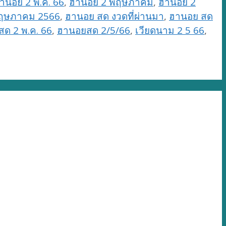
านอย 2 พ.ค. 66
,
ฮานอย 2 พฤษภาคม
,
ฮานอย 2
พฤษภาคม 2566
,
ฮานอย สด งวดที่ผ่านมา
,
ฮานอย สด
ด 2 พ.ค. 66
,
ฮานอยสด 2/5/66
,
เวียดนาม 2 5 66
,