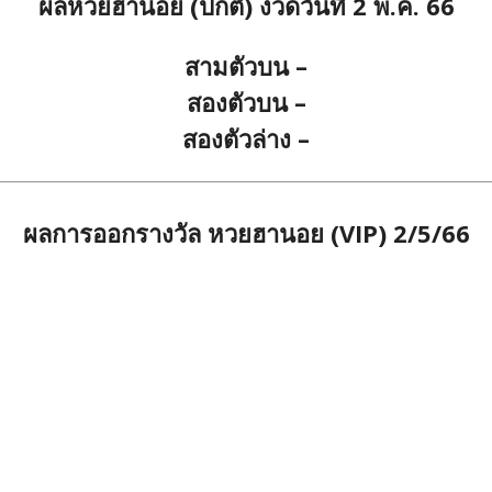
ผลหวยฮานอย (ปกติ) งวดวันที่ 2 พ.ค. 66
สามตัวบน –
สองตัวบน –
สองตัวล่าง –
ผลการออกรางวัล หวยฮานอย (VIP) 2/5/66