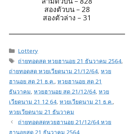
สามตัวบน – 828
สองตัวบน – 28
สองตัวล่าง – 31
Categories
Lottery
Tags
ถ่ายทอดสด หวยฮานอย 21 ธันวาคม 2564
,
ถ่ายทอดสด หวยเวียดนาม 21/12/64
,
หวย
ฮานอย สด 21 ธ.ค.
,
หวยฮานอย สด 21
ธันวาคม
,
หวยฮานอย สด 21/12/64
,
หวย
เวียดนาม 21 12 64
,
หวยเวียดนาม 21 ธ.ค.
,
หวยเวียดนาม 21 ธันวาคม
ถ่ายทอดสดหวยฮานอย 21/12/64 หวย
ฮานอยสด 21 ธันวาคม 2564