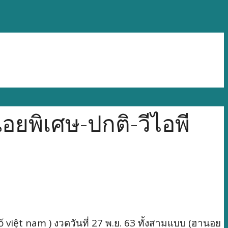
พิเศษ-ปกติ-วีไอพี
việt nam ) งวดวันที่ 27 พ.ย. 63 ทั้งสามแบบ (ฮานอย