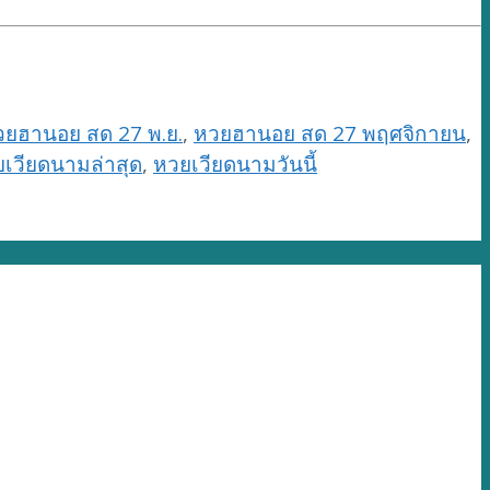
วยฮานอย สด 27 พ.ย.
,
หวยฮานอย สด 27 พฤศจิกายน
,
เวียดนามล่าสุด
,
หวยเวียดนามวันนี้