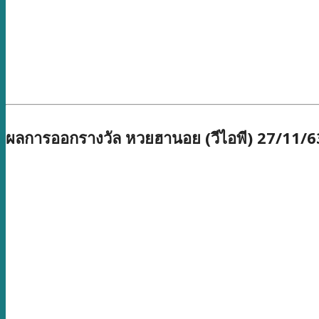
ผลการออกรางวัล หวยฮานอย (วีไอพี) 27/11/6