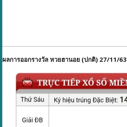
ผลการออกรางวัล หวยฮานอย (ปกติ) 27/11/63