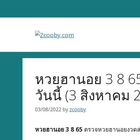
Skip
to
content
หวยฮานอย 3 8 6
วันนี้ (3 สิงหาคม 
03/08/2022
by
zcooby
หวยฮานอย 3 8 65
ตรวจหวยฮานอยงวดล่าส