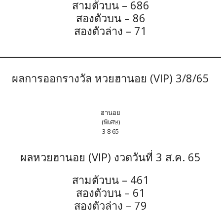
สามตัวบน – 686
สองตัวบน – 86
สองตัวล่าง – 71
ผลการออกรางวัล หวยฮานอย (VIP) 3/8/65
ฮานอย
(พิเศษ)
3 8 65
ผลหวยฮานอย (VIP) งวดวันที่ 3 ส.ค. 65
สามตัวบน – 461
สองตัวบน – 61
สองตัวล่าง – 79