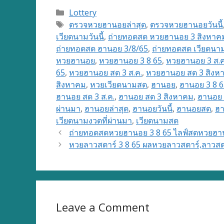
Categories
Lottery
Tags
ตรวจหวยฮานอยล่าสุด
,
ตรวจหวยฮานอยวันนี้
เวียดนามวันนี้
,
ถ่ายทอดสด หวยฮานอย 3 สิงหาค
ถ่ายทอดสด ฮานอย 3/8/65
,
ถ่ายทอดสด เวียดนาม
หวยฮานอย
,
หวยฮานอย 3 8 65
,
หวยฮานอย 3 ส.ค
65
,
หวยฮานอย สด 3 ส.ค.
,
หวยฮานอย สด 3 สิงห
สิงหาคม
,
หวยเวียดนามสด
,
ฮานอย
,
ฮานอย 3 8 6
ฮานอย สด 3 ส.ค.
,
ฮานอย สด 3 สิงหาคม
,
ฮานอย 
ผ่านมา
,
ฮานอยล่าสุด
,
ฮานอยวันนี้
,
ฮานอยสด
,
ฮา
เวียดนามงวดที่ผ่านมา
,
เวียดนามสด
ถ่ายทอดสดหวยฮานอย 3 8 65 ไลฟ์สดหวยฮาน
หวยลาวสตาร์ 3 8 65 ผลหวยลาวสตาร์,ลาวสตาร
Leave a Comment