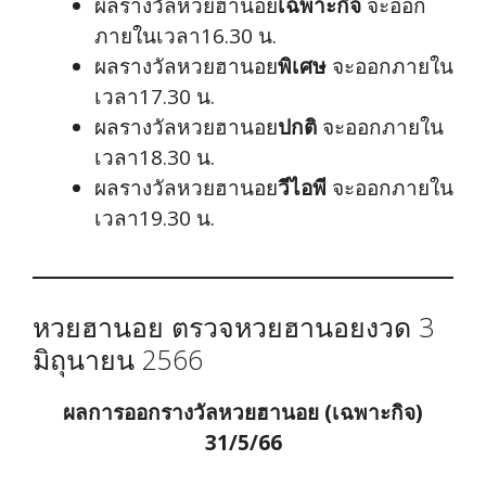
ผลรางวัลหวยฮานอย
เฉพาะกิจ
จะออก
ภายในเวลา16.30 น.
ผลรางวัลหวยฮานอย
พิเศษ
จะออกภายใน
เวลา17.30 น.
ผลรางวัลหวยฮานอย
ปกติ
จะออกภายใน
เวลา18.30 น.
ผลรางวัลหวยฮานอย
วีไอพี
จะออกภายใน
เวลา19.30 น.
หวยฮานอย ตรวจหวยฮานอยงวด 3
มิถุนายน 2566
ผลการออกรางวัลหวยฮานอย (เฉพาะกิจ)
31/5/66