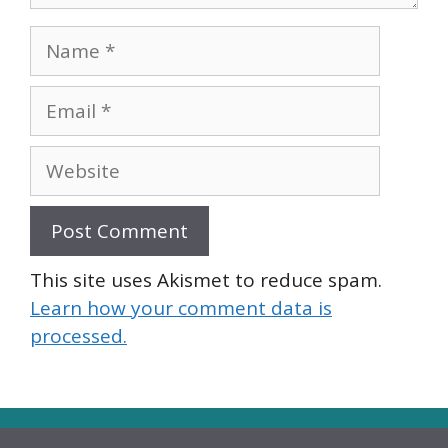
Name
Email
Website
This site uses Akismet to reduce spam.
Learn how your comment data is
processed.