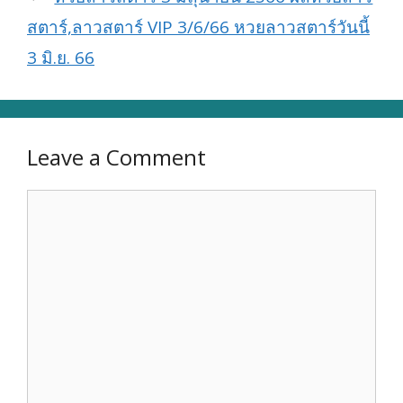
สตาร์,ลาวสตาร์ VIP 3/6/66 หวยลาวสตาร์วันนี้
3 มิ.ย. 66
Leave a Comment
Comment