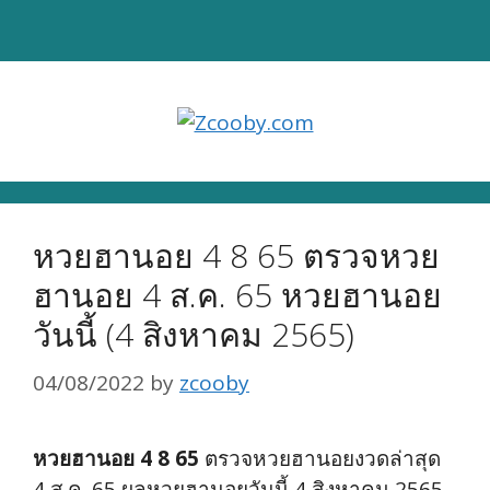
Skip
to
content
หวยฮานอย 4 8 65 ตรวจหวย
ฮานอย 4 ส.ค. 65 หวยฮานอย
วันนี้ (4 สิงหาคม 2565)
04/08/2022
by
zcooby
หวยฮานอย 4 8 65
ตรวจหวยฮานอยงวดล่าสุด
4 ส.ค. 65 ผลหวยฮานอยวันนี้ 4 สิงหาคม 2565