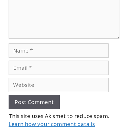
Name
Email
Website
This site uses Akismet to reduce spam.
Learn how your comment data is