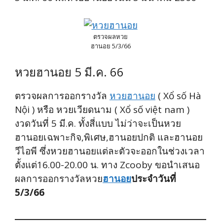
ตรวจผลหวย
ฮานอย 5/3/66
หวยฮานอย 5 มี.ค. 66
ตรวจผลการออกรางวัล
หวยฮานอย
( Xổ số Hà
Nội ) หรือ หวยเวียดนาม ( Xổ số việt nam )
งวดวันที่ 5 มี.ค. ทั้งสี่แบบ ไม่ว่าจะเป็นหวย
ฮานอยเฉพาะกิจ,พิเศษ,ฮานอยปกติ และฮานอย
วีไอพี ซึ่งหวยฮานอยแต่ละตัวจะออกในช่วงเวลา
ตั้งแต่16.00-20.00 น. ทาง Zcooby ขอนำเสนอ
ผลการออกรางวัลหวย
ฮานอย
ประจำวันที่
5/3/66