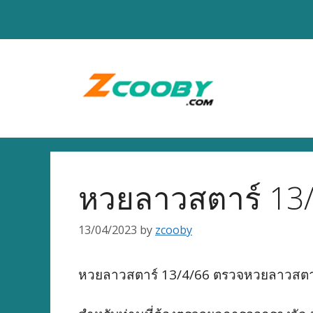
Skip
to
content
หวยลาวสตาร์ 13
13/04/2023
by
zcooby
หวยลาวสตาร์ 13/4/66 ตรวจหวยลาวสตาร์