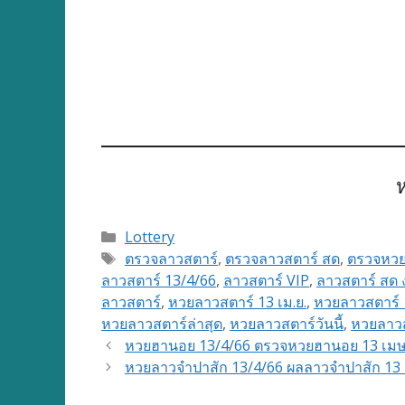
Categories
Lottery
Tags
ตรวจลาวสตาร์
,
ตรวจลาวสตาร์ สด
,
ตรวจหวย
ลาวสตาร์ 13/4/66
,
ลาวสตาร์ VIP
,
ลาวสตาร์ สด 
ลาวสตาร์
,
หวยลาวสตาร์ 13 เม.ย.
,
หวยลาวสตาร์
หวยลาวสตาร์ล่าสุด
,
หวยลาวสตาร์วันนี้
,
หวยลาวส
หวยฮานอย 13/4/66 ตรวจหวยฮานอย 13 เม
หวยลาวจำปาสัก 13/4/66 ผลลาวจำปาสัก 13