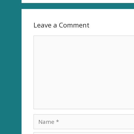
Leave a Comment
Comment
Name