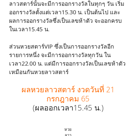
ลาวสตาร์นั้นจะมีการออกรางวัลในทุกๆ วัน เริ่ม
ออกรางวัลตั้งแต่เวลา15.30 น. เป็นต้นไป และ
ผลการออกรางวัลซึ่งเป็นเลขห้าตัว จะออกครบ
ในเวลา15.45 น.
ส่วนหวยสตาร์VIP ซึ่งเป็นการออกรางวัลอีก
รายการหนึ่ง จะมีการออกรางวัลทุกวัน ใน
เวลา22.00 น. แต่มีการออกรางวัลเป็นเลขห้าตัว
เหมือนกันหวยลาวสตาร์
ผลหวยลาวสตาร์ งวดวันที่ 21
กรกฎาคม 65
(ผลออกเวลา15.45 น.)
หวย
ลาว