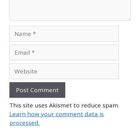
Name
Email
Website
This site uses Akismet to reduce spam.
Learn how your comment data is
processed.