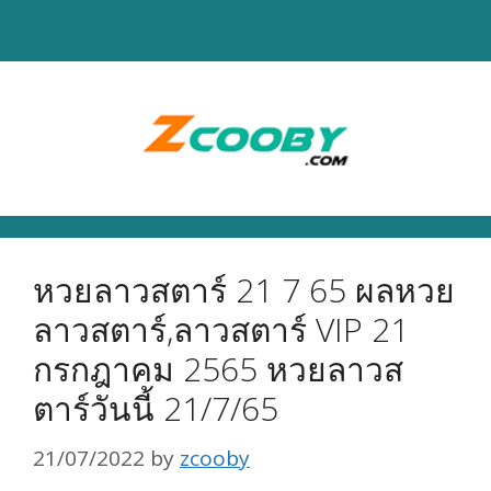
Skip
to
content
หวยลาวสตาร์ 21 7 65 ผลหวย
ลาวสตาร์,ลาวสตาร์ VIP 21
กรกฎาคม 2565 หวยลาวส
ตาร์วันนี้ 21/7/65
21/07/2022
by
zcooby