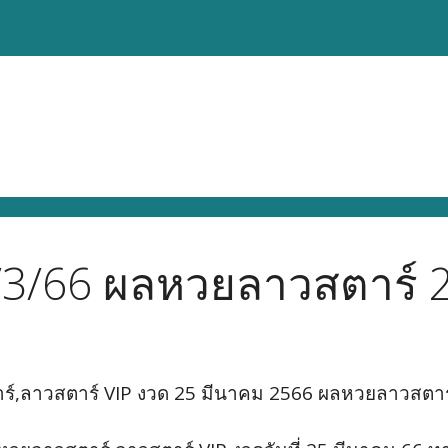
3/66 ผลหวยลาวสตาร์ 2
ลาวสตาร์ VIP งวด 25 มีนาคม 2566 ผลหวยลาวสตาร์วัน