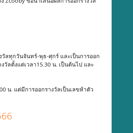
6 ทาง Zcooby ขอนำเสนอผลการออกรางวัล
ลทุกวันจันทร์-พุธ-ศุกร์ และเป็นการออก
วัลตั้งแต่เวลา15.30 น. เป็นต้นไป และ
00 น. แต่มีการออกรางวัลเป็นเลขห้าตัว
566