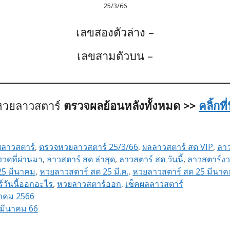
25/3/66
เลขสองตัวล่าง –
เลขสามตัวบน –
หวยลาวสตาร์
ตรวจผลย้อนหลังทั้งหมด >>
คลิ้กที่น
ลาวสตาร์
,
ตรวจหวยลาวสตาร์ 25/3/66
,
ผลลาวสตาร์ สด VIP
,
ลาว
งวดที่ผ่านมา
,
ลาวสตาร์ สด ล่าสุด
,
ลาวสตาร์ สด วันนี้
,
ลาวสตาร์งว
25 มีนาคม
,
หวยลาวสตาร์ สด 25 มี.ค.
,
หวยลาวสตาร์ สด 25 มีนาค
วันนี้ออกอะไร
,
หวยลาวสตาร์ออก
,
เช็คผลลาวสตาร์
าคม 2566
 มีนาคม 66