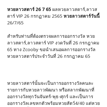
หวยลาวสตาร์ 26 7 65
ผลหวยลาวสตาร์,ลาวส
ตาร์ VIP 26 กรกฏาคม 2565
หวยลาวสตาร์วันนี้
26/7/65
สำหรับท่านที่ต้องตรวจผลการออกรางวัล หวย
ลาวสตาร์,ลาวสตาร์ VIP งวดวันที่ 26 กรกฎาคม
65 ทาง Zcooby ขอนำเสนอผลการออกรางวัล
หวยลาวสตาร์ประจำวันที่ 26 กรกฎาคม 65
หวยลาวสตาร์นั้นจะเป็นการออกรางวัลคนละ
รายการกับหวยลาวพัฒนา หรือสลากพัฒนาที่
ออกรางวัลทุกวันจันทร์-พุธ-ศุกร์ และเป็นการ
ออกรางวัลเลขหกตัวพร้อมหวยสัตว์4/40 แต่หวย