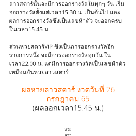
ลาวสตาร์นั้นจะมีการออกรางวัลในทุกๆ วัน เริ่ม
ออกรางวัลตั้งแต่เวลา15.30 น. เป็นต้นไป และ
ผลการออกรางวัลซึ่งเป็นเลขห้าตัว จะออกครบ
ในเวลา15.45 น.
ส่วนหวยสตาร์VIP ซึ่งเป็นการออกรางวัลอีก
รายการหนึ่ง จะมีการออกรางวัลทุกวัน ใน
เวลา22.00 น. แต่มีการออกรางวัลเป็นเลขห้าตัว
เหมือนกันหวยลาวสตาร์
ผลหวยลาวสตาร์ งวดวันที่ 26
กรกฎาคม 65
(ผลออกเวลา15.45 น.)
หวย
ลาว