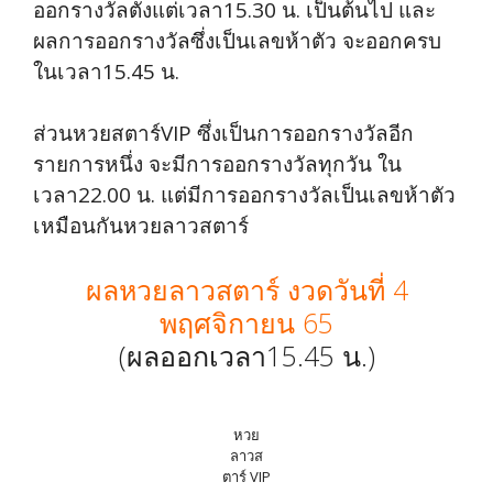
ออกรางวัลตั้งแต่เวลา15.30 น. เป็นต้นไป และ
ผลการออกรางวัลซึ่งเป็นเลขห้าตัว จะออกครบ
ในเวลา15.45 น.
ส่วนหวยสตาร์VIP ซึ่งเป็นการออกรางวัลอีก
รายการหนึ่ง จะมีการออกรางวัลทุกวัน ใน
เวลา22.00 น. แต่มีการออกรางวัลเป็นเลขห้าตัว
เหมือนกันหวยลาวสตาร์
ผลหวยลาวสตาร์ งวดวันที่ 4
พฤศจิกายน 65
(ผลออกเวลา15.45 น.)
หวย
ลาวส
ตาร์ VIP