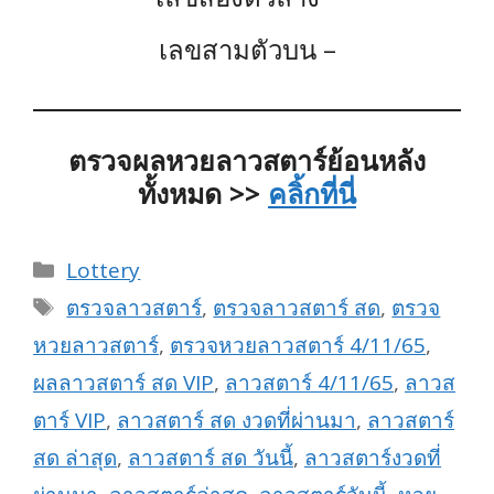
เลขสามตัวบน –
ตรวจผลหวยลาวสตาร์ย้อนหลัง
ทั้งหมด >>
คลิ้กที่นี่
Categories
Lottery
Tags
ตรวจลาวสตาร์
,
ตรวจลาวสตาร์ สด
,
ตรวจ
หวยลาวสตาร์
,
ตรวจหวยลาวสตาร์ 4/11/65
,
ผลลาวสตาร์ สด VIP
,
ลาวสตาร์ 4/11/65
,
ลาวส
ตาร์ VIP
,
ลาวสตาร์ สด งวดที่ผ่านมา
,
ลาวสตาร์
สด ล่าสุด
,
ลาวสตาร์ สด วันนี้
,
ลาวสตาร์งวดที่