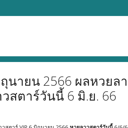
ิถุนายน 2566 ผลหวยลา
สตาร์วันนี้ 6 มิ.ย. 66
วสตาร์ VIP 6 มิถุนายน 2566
หวยลาวสตาร์วันนี้
6/6/6