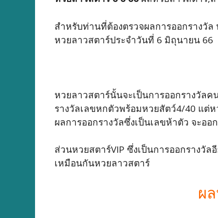
สำหรับท่านที่ต้องตรวจผลการออกรางวัล
หวยลาวสตาร์ประจำวันที่ 6 มิถุนายน 66
หวยลาวสตาร์นั้นจะเป็นการออกรางวัลคน
รางวัลเลขหกตัวพร้อมหวยสัตว์4/40 แต่หว
ผลการออกรางวัลซึ่งเป็นเลขห้าตัว จะออ
ส่วนหวยสตาร์VIP ซึ่งเป็นการออกรางวัลอ
เหมือนกันหวยลาวสตาร์
ผล