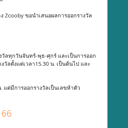
6 ทาง Zcooby ขอนำเสนอผลการออกรางวัล
ทุกวันจันทร์-พุธ-ศุกร์ และเป็นการออก
วัลตั้งแต่เวลา15.30 น. เป็นต้นไป และ
. แต่มีการออกรางวัลเป็นเลขห้าตัว
 66