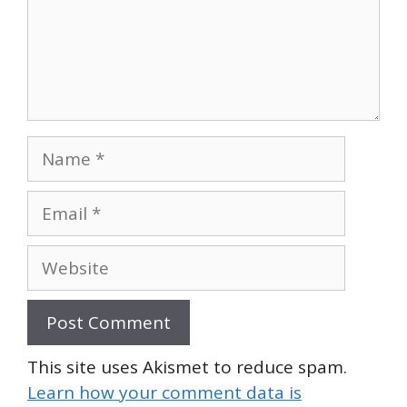
Name
Email
Website
This site uses Akismet to reduce spam.
Learn how your comment data is