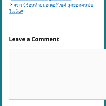
จระเข้ซ้อนท้ายมอเตอร์ไซค์ สุดยอดคนขับ
ใจเด็ด!!
Leave a Comment
Comment