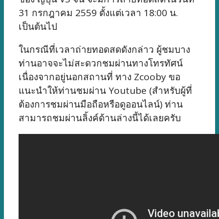
31 กรกฎาคม 2559 ตั้งแต่เวลา 18:00 น.
เป็นต้นไป
ในกรณีที่เวลาถ่ายทอดสดดังกล่าว ผู้ชมบาง
ท่านอาจจะไม่สะดวกชมผ่านทางโทรทัศน์
เนื่องจากอยู่นอกสถานที่ ทาง Zcooby ขอ
แนะนำให้ท่านชมผ่าน Youtube (สำหรับผู้ที่
ต้องการชมผ่านมือถือหรือดูออนไลน์) ท่าน
สามารถชมผ่านลิ้งค์ด้านล่างนี้ได้เลยครับ