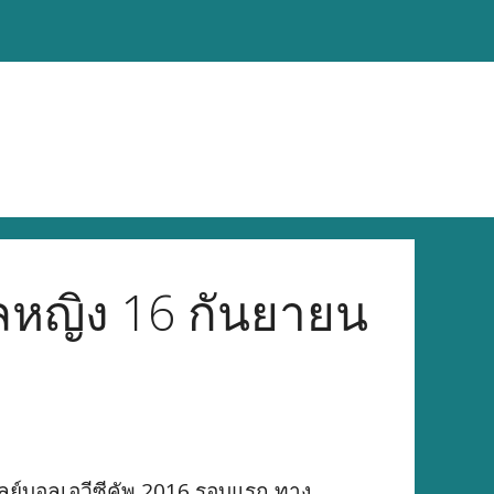
อลหญิง 16 กันยายน
ย์บอลเอวีซีคัพ 2016 รอบแรก ทาง