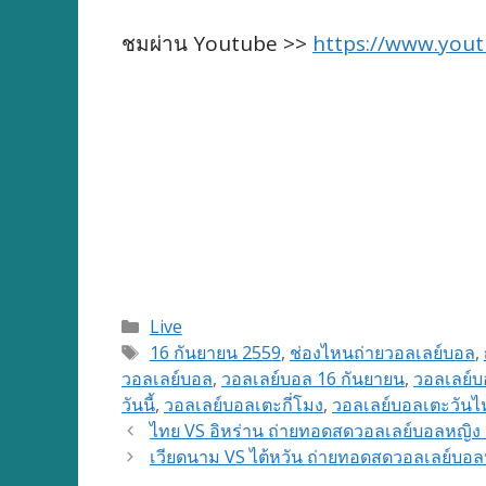
ชมผ่าน Youtube >>
https://www.you
Categories
Live
Tags
16 กันยายน 2559
,
ช่องไหนถ่ายวอลเลย์บอล
,
วอลเลย์บอล
,
วอลเลย์บอล 16 กันยายน
,
วอลเลย์บ
วันนี้
,
วอลเลย์บอลเตะกี่โมง
,
วอลเลย์บอลเตะวัน
ไทย VS อิหร่าน ถ่ายทอดสดวอลเลย์บอลหญิง
เวียดนาม VS ไต้หวัน ถ่ายทอดสดวอลเลย์บอล