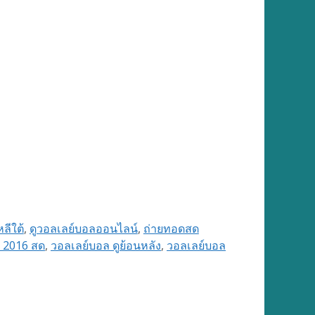
หลีใต้
,
ดูวอลเลย์บอลออนไลน์
,
ถ่ายทอดสด
 2016 สด
,
วอลเลย์บอล ดูย้อนหลัง
,
วอลเลย์บอล