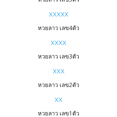
xxxxx
หวยลาว เลข4ตัว
xxxx
หวยลาว เลข3ตัว
xxx
หวยลาว เลข2ตัว
xx
หวยลาว เลข1ตัว