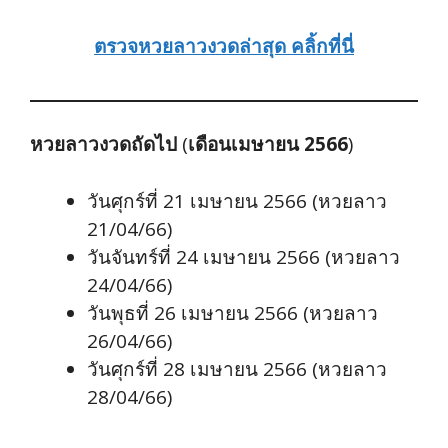
ตรวจหวยลาวงวดล่าสุด คลิ้กที่นี่
หวยลาวงวดถัดไป
(
เดือนเมษายน 2566
)
วันศุกร์ที่ 21 เมษายน 2566 (หวยลาว
21/04/66)
วันจันทร์ที่ 24 เมษายน 2566 (หวยลาว
24/04/66)
วันพุธที่ 26 เมษายน 2566 (หวยลาว
26/04/66)
วันศุกร์ที่ 28 เมษายน 2566 (หวยลาว
28/04/66)