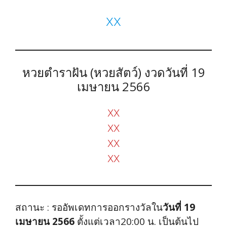
xx
หวยตำราฝัน (หวยสัตว์) งวดวันที่ 19
เมษายน 2566
xx
xx
xx
xx
สถานะ : รออัพเดทการออกรางวัลใน
วันที่ 19
เมษายน 2566
ตั้งแต่เวลา20:00 น. เป็นต้นไป