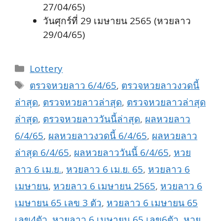
27/04/65)
วันศุกร์ที่ 29 เมษายน 2565 (หวยลาว
29/04/65)
Categories
Lottery
Tags
ตรวจหวยลาว 6/4/65
,
ตรวจหวยลาวงวดนี้
ล่าสุด
,
ตรวจหวยลาวล่าสุด
,
ตรวจหวยลาวล่าสุด
ล่าสุด
,
ตรวจหวยลาววันนี้ล่าสุด
,
ผลหวยลาว
6/4/65
,
ผลหวยลาวงวดนี้ 6/4/65
,
ผลหวยลาว
ล่าสุด 6/4/65
,
ผลหวยลาววันนี้ 6/4/65
,
หวย
ลาว 6 เม.ย.
,
หวยลาว 6 เม.ย. 65
,
หวยลาว 6
เมษายน
,
หวยลาว 6 เมษายน 2565
,
หวยลาว 6
เมษายน 65 เลข 3 ตัว
,
หวยลาว 6 เมษายน 65
เลข4ตัว
,
หวยลาว 6 เมษายน 65 เลข6ตัว
,
หวย