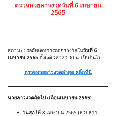
ตรวจหวยลาวงวดวันที่ 6 เมษายน
2565
สถานะ : รออัพเดทการออกรางวัลใน
วันที่ 6
เมษายน 2565
ตั้งแต่เวลา20:00 น. เป็นต้นไป
ตรวจหวยลาวงวดล่าสุด คลิ้กที่นี่
หวยลาวงวดถัดไป
(
เดือนเมษายน 2565
)
วันศุกร์ที่ 8 เมษายน 2565 (หวยลาว