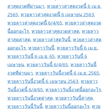
ล่าสุดงวดที่ผ่านมา
,
หวยลาวล่าสุดงวดนี้ 6 เม.ย.
2565
,
หวยลาวล่าสุดงวดนี้ 6 เมษายน 2563
,
หวยลาวล่าสุดงวดนี้ 6/4/65
,
หวยลาวล่าสุดงวด
นี้ออกอะไร
,
หวยลาวล่าสุดงวดล่าสุด
,
หวยลาว
ล่าสุดล่าสุด
,
หวยลาวล่าสุดวันนี้
,
หวยลาวล่าสุด
ออกอะไร
,
หวยลาววันนี้
,
หวยลาววันนี้ 6 เม.ย.
,
หวยลาววันนี้ 6 เม.ย. 65
,
หวยลาววันนี้ 6
เมษายน
,
หวยลาววันนี้ 6/4/65
,
หวยลาววันนี้
งวดที่ผ่านมา
,
หวยลาววันนี้งวดนี้ 6 เม.ย. 2565
,
หวยลาววันนี้งวดนี้ 6 เมษายน 2563
,
หวยลาว
วันนี้งวดนี้ 6/4/65
,
หวยลาววันนี้งวดนี้ออกอะไร
,
หวยลาววันนี้งวดล่าสุด
,
หวยลาววันนี้ล่าสุด
,
หวยลาววันนี้วันนี้
,
หวยลาววันนี้ออกอะไร
,
หวย