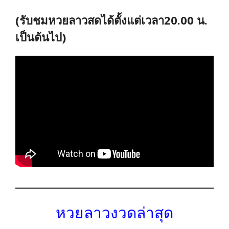
(รับชมหวยลาวสดได้ตั้งแต่เวลา20.00 น.
เป็นต้นไป)
หวยลาวงวดล่าสุด