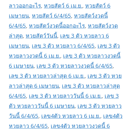
ลาวออกอะไร
,
หวยสัตว์ 6 เม.ย.
,
หวยสัตว์ 6
เมษายน
,
หวยสัตว์ 6/4/65
,
หวยสัตว์งวดนี้
6/4/65
,
หวยสัตว์งวดนี้ออกอะไร
,
หวยสัตว์งวด
ล่าสุด
,
หวยสัตว์วันนี้
,
เลข 3 ตัว หวยลาว 6
เมษายน
,
เลข 3 ตัว หวยลาว 6/4/65
,
เลข 3 ตัว
หวยลาวงวดนี้ 6 เม.ย.
,
เลข 3 ตัว หวยลาวงวดนี้
6 เมษายน
,
เลข 3 ตัว หวยลาวงวดนี้ 6/4/65
,
เลข 3 ตัว หวยลาวล่าสุด 6 เม.ย.
,
เลข 3 ตัว หวย
ลาวล่าสุด 6 เมษายน
,
เลข 3 ตัว หวยลาวล่าสุด
6/4/65
,
เลข 3 ตัว หวยลาววันนี้ 6 เม.ย.
,
เลข 3
ตัว หวยลาววันนี้ 6 เมษายน
,
เลข 3 ตัว หวยลาว
วันนี้ 6/4/65
,
เลข4ตัว หวยลาว 6 เม.ย.
,
เลข4ตัว
หวยลาว 6/4/65
,
เลข4ตัว หวยลาวงวดนี้ 6