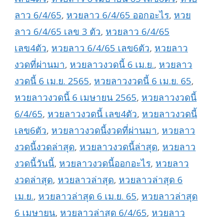
ลาว 6/4/65
,
หวยลาว 6/4/65 ออกอะไร
,
หวย
ลาว 6/4/65 เลข 3 ตัว
,
หวยลาว 6/4/65
เลข4ตัว
,
หวยลาว 6/4/65 เลข6ตัว
,
หวยลาว
งวดที่ผ่านมา
,
หวยลาวงวดนี้ 6 เม.ย.
,
หวยลาว
งวดนี้ 6 เม.ย. 2565
,
หวยลาวงวดนี้ 6 เม.ย. 65
,
หวยลาวงวดนี้ 6 เมษายน 2565
,
หวยลาวงวดนี้
6/4/65
,
หวยลาวงวดนี้ เลข4ตัว
,
หวยลาวงวดนี้
เลข6ตัว
,
หวยลาวงวดนี้งวดที่ผ่านมา
,
หวยลาว
งวดนี้งวดล่าสุด
,
หวยลาวงวดนี้ล่าสุด
,
หวยลาว
งวดนี้วันนี้
,
หวยลาวงวดนี้ออกอะไร
,
หวยลาว
งวดล่าสุด
,
หวยลาวล่าสุด
,
หวยลาวล่าสุด 6
เม.ย.
,
หวยลาวล่าสุด 6 เม.ย. 65
,
หวยลาวล่าสุด
6 เมษายน
,
หวยลาวล่าสุด 6/4/65
,
หวยลาว