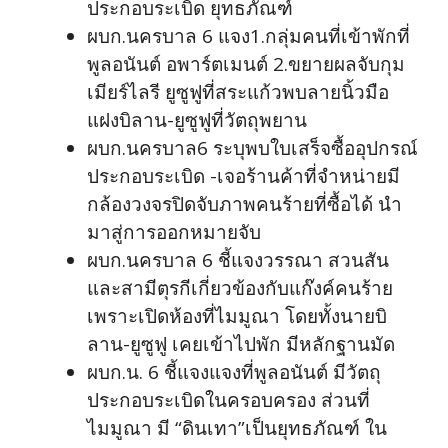
ประกอบระเบิด ยุทธภัณฑ์
ผบก.นครบาล 6 แจง1.กลุ่มคนที่เข้าพักที่
พูลอนันต์ อพาร์ตเมนต์ 2.ขยายผลจับกุม
เมียร์ไลรี ยูซูฟูที่สระแก้วพบลายนิ้วมือ
แฝงบิลาน-ยูซูฟูที่วัตถุพยาน
ผบก.นครบาล6 ระบุพบใบเสร็จซื้ออุปกรณ์
ประกอบระเบิด -เจอร้านค้าที่จำหน่ายมี
กล้องวงจรปิดจับภาพคนร้ายที่ซื้อได้ นำ
มาสู่การออกหมายจับ
ผบก.นครบาล 6 ชี้แจงวรรณา สวนสัน
และสามีตุรกีเกี่ยวข้องกับแก๊งค์คนร้าย
เพราะเปิดห้องที่ไมมูณา โดยทั้งนายบิ
ลาน-ยูซูฟู เคยเข้าไปพัก มีหลักฐานมัด
ผบก.น. 6 ชี้แจงแจงที่พูลอนันต์ มีวัตถุ
ประกอบระเบิดในครอบครอง ส่วนที่
ไมมูณา มี “ดินเทา”เป็นยุทธภัณฑ์ ใน