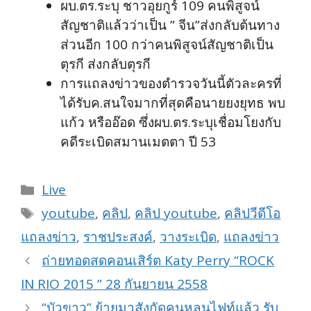
ผบ.ตร.ระบุ ชาวอุยกูร์ 109 คนพิสูจน์
สัญชาติแล้วว่าเป็น ” จีน”ส่งกลับต้นทาง
ส่วนอีก 100 กว่าคนพิสูจน์สัญชาติเป็น
ตุรกี ส่งกลับตุรกี
การแถลงข่าวของตำรวจวันนี้ตัวละครที่
ได้รับค.สนใจมากที่สุดคือนายยงยุทธ พบ
แก้ว หรืออ๊อด ซึ่งผบ.ตร.ระบุเชื่อมโยงกับ
คดีระเบิดสมานเมตตา ปี 53
Categories
Live
Tags
youtube
,
คลิป
,
คลิป youtube
,
คลิปวีดีโอ
แถลงข่าว
,
ราชประสงค์
,
วางระเบิด
,
แถลงข่าว
ถ่ายทอดสดคอนเสิร์ต Katy Perry “ROCK
IN RIO 2015 ” 28 กันยายน 2558
“บัวขาว” ย้ายมาสังกัดคุนหลุนไฟท์แล้ว รับ